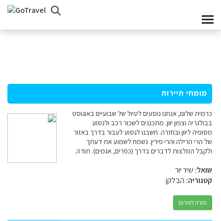
מומחי תיירות
כרמית שלום, אנחנו נוסעים לטיול של שבועיים באוגוסט
בבולגריה וצפון יוון. מתכננים לשכור רכב ולנסוע
מסופיה ליוון ובחזרה. חשבנו לנסוע לעבור בדרך באזור
של הרי הרילה והרי פירין. נשמח לשמוע את דעתך
ולקבל המלצות לדברים בדרך (כפרים, אגמים). תודה.
שואל:
שיר יור
קטגוריה:
הבלקן
חזרה לפורום