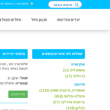
התחברות / הרשמה לא
חיפוש באתר
יעדים ומדינות
סגנון טיול
טיולים מומלצ
שאלות לפי אזורים ונושאים
מומחי תיירות
שלום וערב טוב , אנו 
אוקיאניה
לעשות באיזור בטיול ע
אוסטרליה (11)
ניו זילנד (17)
שואל:
יעקב מ.
קטגוריה:
איטליה ומ
אירופה
אוסטריה, גרמניה ושוויץ (1155)
חזרה לפורום
איטליה ומלטה (858)
בריטניה ואירלנד (57)
הבלקן (339)