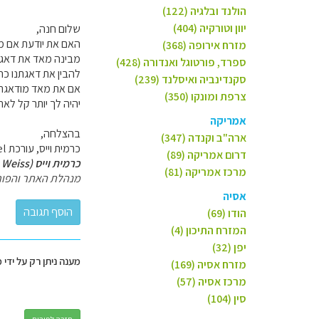
הולנד ובלגיה (122)
יוון וטורקיה (404)
שלום חנה,
האם את יודעת אם מדוב
מזרח אירופה (368)
מבינה מאד את דאגת
ספרד, פורטוגל ואנדורה (428)
להבין את דאגתנו כהו
סקנדינביה ואיסלנד (239)
אם את מאד מודאגת, 
צרפת ומונקו (350)
יהיה לך יותר קל לא
אמריקה
בהצלחה,
ארה"ב וקנדה (347)
כרמית וייס, עורכת GoTravel.
דרום אמריקה (89)
כרמית וייס (Carmit Weiss)
מרכז אמריקה (81)
מנהלת האתר והפור
אסיה
הודו (69)
המזרח התיכון (4)
יפן (32)
מענה ניתן רק על ידי 
מזרח אסיה (169)
מרכז אסיה (57)
סין (104)