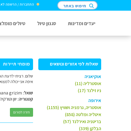
התחברות / הרשמה לא
חיפוש באתר
יעדים ומדינות
סגנון טיול
טיולים מומלצ
שאלות לפי אזורים ונושאים
מומחי תיירות
שלום. רציתי לדעת האם
אוקיאניה
איפה אני יכולה למצוא
אוסטרליה (11)
ניו זילנד (17)
שואל:
chana grizim
קטגוריה:
יוון וטורקיה
אירופה
אוסטריה, גרמניה ושוויץ (1155)
חזרה לפורום
איטליה ומלטה (858)
בריטניה ואירלנד (57)
הבלקן (339)