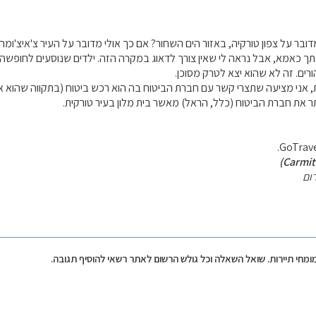
ר על צפון טורקיה, באזור הים השחור? אם כך אולי מדובר על העיר צ'איצ'ומה Caycuma.
ך כאמא, אבל נראה לי שאין צורך לדאוג במקרה הזה. ילדים שנוסעים לחופשה
רים. זה לא שהוא יצא לטרק מסוכן.
אני מציעה שתצרי קשר עם חברת הביטוח בה הוא רכש ביטוח (בתקווה שהוא אכן
תר את חברת הביטוח (כלל, הראל) מאשר בית מלון בעיר טורקית.
ום
מומחי תיירות. שואל השאלה וכל גולש הרשום לאתר רשאי להוסיף תגובה.