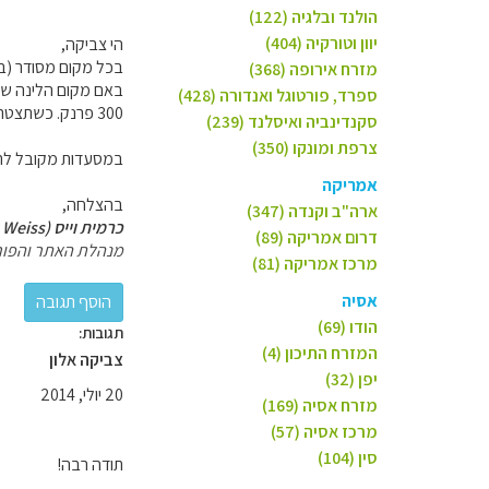
הולנד ובלגיה (122)
יוון וטורקיה (404)
הי צביקה,
בכל מקום מסודר (בתי
מזרח אירופה (368)
ספרד, פורטוגל ואנדורה (428)
300 פרנק. כשתצטרכו עוד כסף מזומן תמשכו בכפסומט מקומי.
סקנדינביה ואיסלנד (239)
צרפת ומונקו (350)
במסעדות מקובל לתת
אמריקה
בהצלחה,
ארה"ב וקנדה (347)
כרמית וייס (Carmit Weiss)
דרום אמריקה (89)
מנהלת האתר והפור
מרכז אמריקה (81)
אסיה
הודו (69)
תגובות:
המזרח התיכון (4)
צביקה אלון
יפן (32)
20 יולי, 2014
מזרח אסיה (169)
מרכז אסיה (57)
סין (104)
תודה רבה!