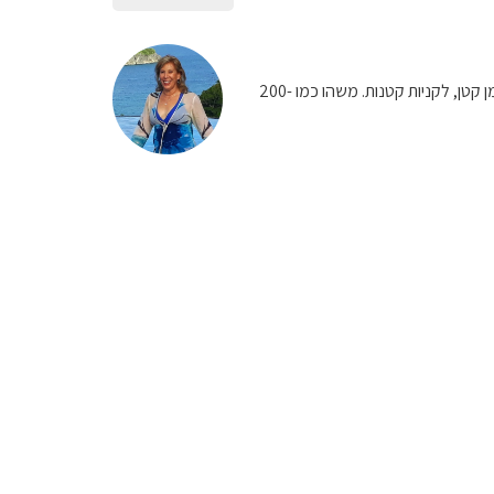
באם מקום הלינה שלכם מקבל כרטיס אשראי (רק צימרים לא תמיד מקבלים), קחו איתכם סכום מזומן קטן, לקניות קטנות. משהו כמו 200-