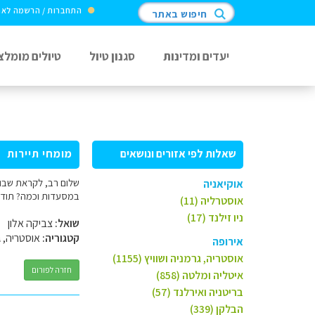
התחברות / הרשמה לא
חיפוש באתר
יעדים ומדינות
סגנון טיול
טיולים מומלצ
שאלות לפי אזורים ונושאים
מומחי תיירות
שלום רב, לקראת שבוע
אוקיאניה
במסעדות וכמה? תודה 
אוסטרליה (11)
ניו זילנד (17)
שואל:
צביקה אלון
קטגוריה:
אוסטריה, ג
אירופה
אוסטריה, גרמניה ושוויץ (1155)
חזרה לפורום
איטליה ומלטה (858)
בריטניה ואירלנד (57)
הבלקן (339)