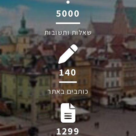
6045
שאלות ותשובות
185
כותבים באתר
1722