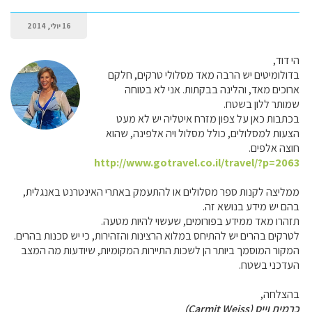
16 יולי, 2014
הי דוד,
בדולומיטים יש הרבה מאד מסלולי טרקים, חלקם
ארוכים מאד, והלינה בבקתות. אני לא בטוחה
שמותר ללון בשטח.
בכתבות כאן על צפון מזרח איטליה יש לא מעט
הצעות למסלולים, כולל מסלול ויה אלפינה, שהוא
חוצה אלפים.
http://www.gotravel.co.il/travel/?p=2063
ממליצה לקנות ספר מסלולים או להתעמק באתרי האינטרנט באנגלית,
בהם יש מידע בנושא זה.
תזהרו מאד ממידע בפורומים, שעשוי להיות מטעה.
לטרקים בהרים יש להתיחס במלוא הרצינות והזהירות, כי יש סכנות בהרים.
המקור המוסמך ביותר הן לשכות התיירות המקומיות, שיודעות מה המצב
העדכני בשטח.
בהצלחה,
כרמית וייס (Carmit Weiss)