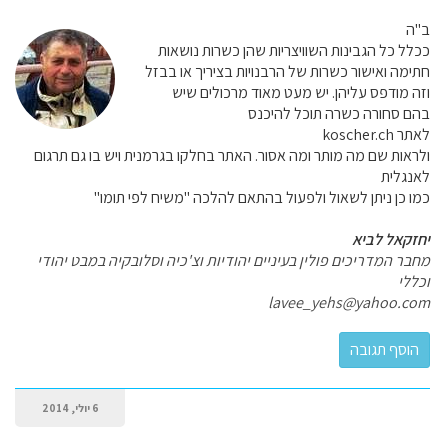
ב"ה
ככלל כל הגבינות השוויצריות שהן כשרות נושאות
חתימה ואישור כשרות של הרבנויות בציריך או בבזל
וזה מודפס עליהן. יש מעט מאוד מרכולים שיש
בהם סחורה כשרה תוכל להיכנס
לאתר koscher.ch
ולראות שם מה מותר ומה אסור. האתר בחלקו בגרמנית ויש בו גם תרגום
לאנגלית
כמו כן ניתן לשאול ולפעול בהתאם להלכה "משיח לפי תומו"
יחזקאל לביא
מחבר המדריכים פולין בעיניים יהודיות וצ'כיה וסלובקיה במבט יהודי
וכללי
lavee_yehs@yahoo.com
6 יולי, 2014