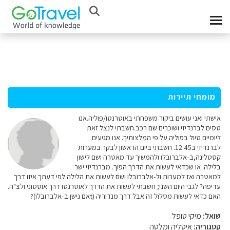
מומחי תיירות
אישתי ואני עושים ביקור משפחתי באוטרנטו/פוליה.אנו
טסים לברנדיזי ושוכרים שם רכב.חשבתי לנצל זאת
ליומיים טיול בפוליה על פי המלצותיך. אנו מגיעים
לברנדיזי ב12.45. חשבתי ביום הראשון לבקר במערות
קסטלינה,ב-אלברובלו ולהמשיך עד מאטרה ושם לישון
בלילה. או שכדאי לעשות את הדרך הפוך. מברנדיזי ישר
למאטרה ואז למערות ול-אלברובלו ושם לעשות את הלילה.לפי דעתך איזו דרך
עדיפה? לגבי היום השני; חשבתי לעשות את הדרך לאוטרנטו דרך אוסטוני ולצ"ה.
האם כדאי לעשות מסלול זה אבל דרך מנדוריה (tאם נישן ב-אלברובלו)?
שואל:
מיקי טופל
קטגוריה:
איטליה ומלטה