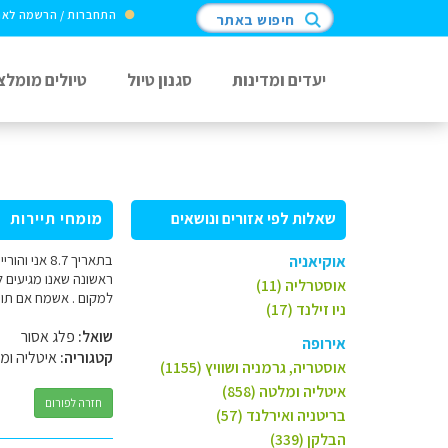
התחברות / הרשמה לא
חיפוש באתר
יעדים ומדינות
סגנון טיול
טיולים מומלצ
שאלות לפי אזורים ונושאים
מומחי תיירות
בתאריך 8.7
אוקיאניה
ראשונה שאנו מגיעים ל
אוסטרליה (11)
למקום . אשמח אם תוכ
ניו זילנד (17)
שואל:
פלג אסור
אירופה
קטגוריה:
איטליה ומ
אוסטריה, גרמניה ושוויץ (1155)
איטליה ומלטה (858)
חזרה לפורום
בריטניה ואירלנד (57)
הבלקן (339)