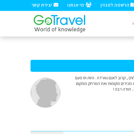
הרשמה למגזין
מי אנחנו
יצירת קשר
לות) , קרוב לאגם גארדה . היות וזו פעם
לא מכירים מקומות ואת המרחק ממקום
 תודה רבה !