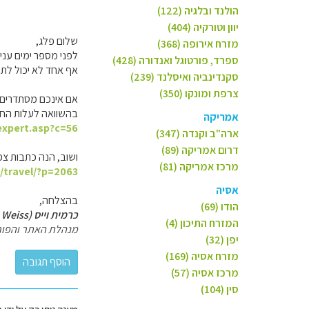
הולנד ובלגיה (122)
יוון וטורקיה (404)
שלום פלג,
מזרח אירופה (368)
לפני מספר ימים עני
ספרד, פורטוגל ואנדורה (428)
אף אחד לא יכול לתת
סקנדינביה ואיסלנד (239)
צרפת ומונקו (350)
אם אינכם מסתדרים ל
בהשוואה לעלות החו
אמריקה
expert.asp?c=56
ארה"ב וקנדה (347)
דרום אמריקה (89)
ושוב, הנה כתבות צפ
מרכז אמריקה (81)
l/travel/?p=2063
אסיה
בהצלחה,
הודו (69)
כרמית וייס (Carmit Weiss)
המזרח התיכון (4)
מנהלת האתר והפור
יפן (32)
מזרח אסיה (169)
מרכז אסיה (57)
סין (104)