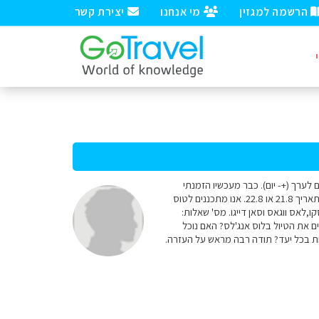
הרשמה למגזין
מי אנחנו
יצירת קשר
 משפחה זוג +3 ילדים (13-9-3)מתכננים טיול למערב ארה"ב באוגוסט 2010. משך הטיול 18 ימים לערך (+- יום). כבר מעכשיו הזמנתי
שייט תענוגות מלוס אנג'לס מחברת CARNIVAL לתאריך 16.8.10 יום שני עד 20.8.10 יום שישי. חזרה לארץ בתאריך 21.8 או 22.8. אנו מתכננים לטוס
: לוס אנג'לס,סן פרנסיסקו,לאס ווגאס וסאן דייגו. מס' שאלות:
ים את הטיול בלוס אנג'לס? האם נוכל
ת בכל יעד? תודה רבה מראש על העזרה.