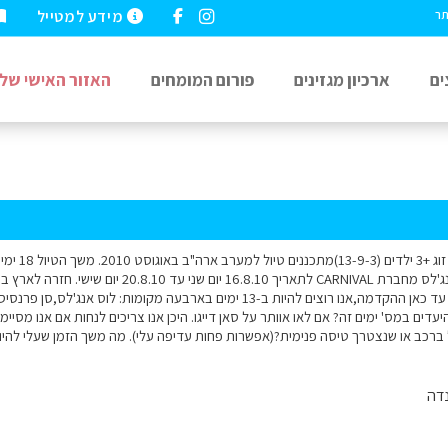
מידע למטייל
תר
ים
ארכיון מגזינים
פורום המומחים
האזור האישי שלי
שלום רב. אנו
לארה"ב בין 2-4.8.10 עד כאן ההקדמה,אנו רוצים להיות ב-13 ימים בארבעה מקומות
עדים במס' ימים זה? אם לאו אוותר על סאן דייגו. היכן אנו צריכים לנחות אם אנו מסיימ
רכב או שנצטרך טיסה פנימית?(אפשרות פחות עדיפה עלי). מה משך הזמן שעלי להיו
דה