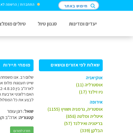
התחברות / הרשמה לא
חיפוש באתר
יעדים ומדינות
סגנון טיול
טיולים מומלצ
שאלות לפי אזורים ונושאים
מומחי תיירות
אוקיאניה
אוסטרליה (11)
ניו זילנד (17)
האם רלוונטי ארבעת הי
לבצע את כל המסלול ב
אירופה
אוסטריה, גרמניה ושוויץ (1155)
שואל:
רונן עומר
איטליה ומלטה (858)
קטגוריה:
ארה"ב וקנ
בריטניה ואירלנד (57)
הבלקן (339)
חזרה לפורום