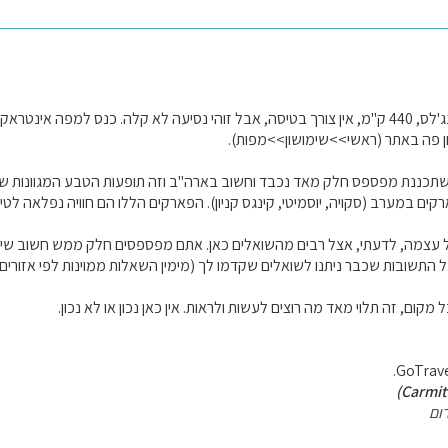
ללאס וגאס מלוס אנג'לס, 440 ק"מ, אין צורך בטיסה, אבל זוהי נסיעה לא קלה. כנס למ
ן פה באתר (ראשי>>שימושון>>מפות).
שתכננת מפספס חלק מאד נכבד וחשוב בארה"ב וזה תופעות הטבע המגוונות של
פארקים במערב (סקויה, יוסמיטי, קינגס קניון). הפארקים הללו הם חוויה נפלאה לט
ל עצמה, לדעתי, אצל רבים מהשואלים כאן. אתם מפספסים חלק ממש חשוב שי
תשובות שכבר ניתנו לשואלים שקדמו לך (מימין השאלות ממוינות לפי אזורים)
מקום, זה תלוי מאד מה רוצים לעשות ולראות. אין כאן נכון או לא נכון.
ום