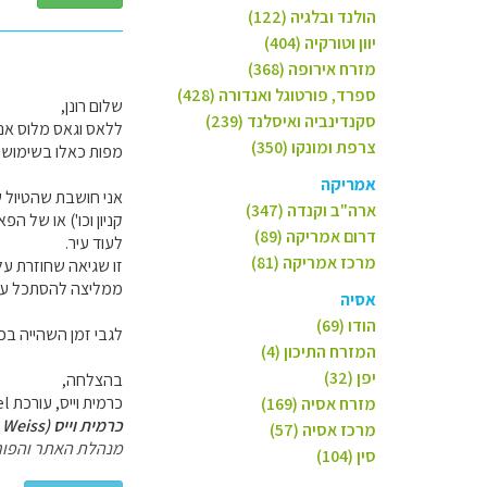
הולנד ובלגיה (122)
יוון וטורקיה (404)
מזרח אירופה (368)
ספרד, פורטוגל ואנדורה (428)
שלום רונן,
סקנדינביה ואיסלנד (239)
צרפת ומונקו (350)
מפות כאלו בשימושו
אמריקה
אני חושבת שהטיול 
ארה"ב וקנדה (347)
קניון וכו') או של ה
דרום אמריקה (89)
לעוד עיר.
מרכז אמריקה (81)
זו שגיאה שחוזרת ע
ממליצה להסתכל על ה
אסיה
הודו (69)
לגבי זמן השהייה בכל 
המזרח התיכון (4)
יפן (32)
בהצלחה,
כרמית וייס, עורכת GoTravel.
מזרח אסיה (169)
כרמית וייס (Carmit Weiss)
מרכז אסיה (57)
מנהלת האתר והפור
סין (104)