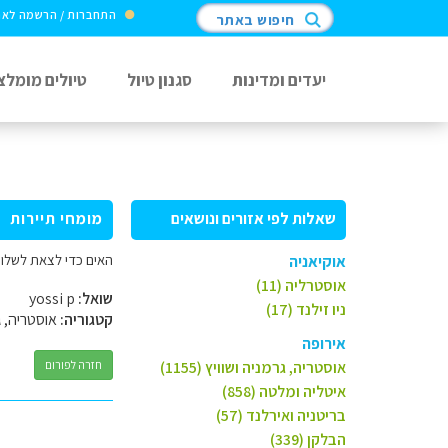
התחברות / הרשמה לא
חיפוש באתר
יעדים ומדינות
סגנון טיול
טיולים מומלצ
שאלות לפי אזורים ונושאים
מומחי תיירות
האים כדי לצאת לשלושה
אוקיאניה
אוסטרליה (11)
שואל:
yossi p
ניו זילנד (17)
קטגוריה:
אוסטריה, ג
אירופה
אוסטריה, גרמניה ושוויץ (1155)
חזרה לפורום
איטליה ומלטה (858)
בריטניה ואירלנד (57)
הבלקן (339)