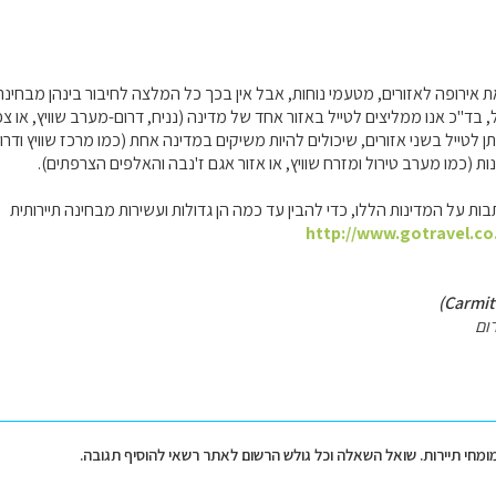
ת אירופה לאזורים, מטעמי נוחות, אבל אין בכך כל המלצה לחיבור בינהן מבחינת 
בד"כ אנו ממליצים לטייל באזור אחד של מדינה (נניח, דרום-מערב שוויץ, או צפ
ן לטייל בשני אזורים, שיכולים להיות משיקים במדינה אחת (כמו מרכז שוויץ ודרום 
ות (כמו מערב טירול ומזרח שוויץ, או אזור אגם ז'נבה והאלפים הצרפתים).
ת על המדינות הללו, כדי להבין עד כמה הן גדולות ועשירות מבחינה תיירותית
http://www.gotravel.co.
ום
מומחי תיירות. שואל השאלה וכל גולש הרשום לאתר רשאי להוסיף תגובה.