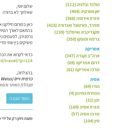
הולנד ובלגיה (122)
שלום יוסי,
יוון וטורקיה (404)
שאלתך לא ברורה.
מזרח אירופה (368)
כאן בפורום חילקנו א
ספרד, פורטוגל ואנדורה (428)
בהתאם לאורך הטיול, 
סקנדינביה ואיסלנד (239)
גרמניה), לפעמים נית
צרפת ומונקו (350)
משיקים בין שתי מדינ
אמריקה
כדאי לקרוא את הכתבו
ארה"ב וקנדה (347)
il/travel/?p=114
דרום אמריקה (89)
מרכז אמריקה (81)
בהצלחה,
כרמית וייס (Carmit Weiss)
אסיה
מנהלת האתר והפור
הודו (69)
המזרח התיכון (4)
יפן (32)
מזרח אסיה (169)
מרכז אסיה (57)
מענה ניתן רק על ידי 
סין (104)