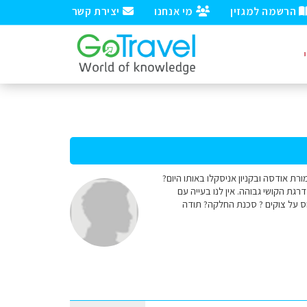
הרשמה למגזין
מי אנחנו
יצירת קשר
 ילדים. גילאים 11,9 ובת 4 במנשא. 1. האם ניתן לטייל בשמורת אודסה ובקניון אניסקלו באותו היום?
the seven lakes of colo על פי אתר התיירות שם דרגת הקושי גבוהה. אין לנו בעייה עם
וס על צוקים ? סכנת החלקה? תודה