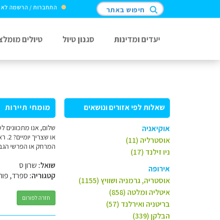
התחברות / הרשמה לא
חיפוש באתר
יעדים ומדינות
סגנון טיול
טיולים מומלצ
שאלות לפי אזורים ונושאים
מומחי תיירות
אוקיאניה
אוסטרליה (11)
המרחק או הפרשי הגבהי
ניו זילנד (17)
שואל:
שרון ס
אירופה
קטגוריה:
ספרד, פורט
אוסטריה, גרמניה ושוויץ (1155)
איטליה ומלטה (858)
חזרה לפורום
בריטניה ואירלנד (57)
הבלקן (339)