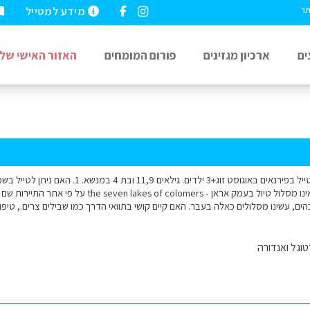
מידע למטייל
תר
ים
ארכיון מגזינים
פורום המומחים
האזור האישי שלי
שלום, אנו מתכוונים לטייל בפירנאים באוגוסט זוג+3
או שצריך יומיים? 2. ראינו מסלול טיול בעמק אראן - mers
ם, עשינו מסלולים כאלה בעבר. האם קיים קושי בתוואי הדרך כמו שבילים צרים., טיפ
וגל ואנדורה