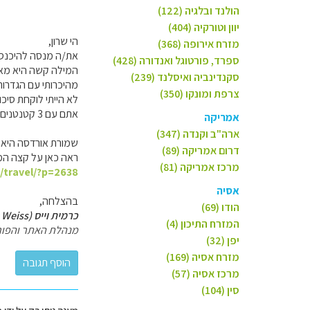
הולנד ובלגיה (122)
יוון וטורקיה (404)
הי שרון,
מזרח אירופה (368)
את/ה מנסה להיכנס 
ספרד, פורטוגל ואנדורה (428)
המילה קשה היא מאד
סקנדינביה ואיסלנד (239)
מהיכרותי עם הגדרות
צרפת ומונקו (350)
לא הייתי לוקחת סיכ
אתם עם 3 קטנטנים, אל תקחו סיכונים.
אמריקה
ארה"ב וקנדה (347)
שמורת אורדסה היא ע
דרום אמריקה (89)
ראה כאן על קצה המ
מרכז אמריקה (81)
l/travel/?p=2638
אסיה
בהצלחה,
הודו (69)
כרמית וייס (Carmit Weiss)
המזרח התיכון (4)
מנהלת האתר והפור
יפן (32)
מזרח אסיה (169)
מרכז אסיה (57)
סין (104)