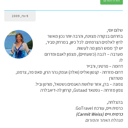
חזרה לפורום
9 יולי, 2009
שלום יוסי,
בחרתם בנקודה מצוינת, והרבה יותר נכון מאשר
לרוץ לאלפים הצרפתים. לכל כיוון, במרחק סביר,
יש לך ממש המון מה לעשות.
מערבה – ז'נבה (כשעתיים), מצפון לאגם ומדרום
לו.
דרומה – מרטיני, ורבייר
דרום-מזרחה - קנטון ואליס (ואלה) ועמק נהר הרון, סאס פה, צרמט,
מטרהורן
צפונה – ברן, אזור שלושת האגמים נשטאל, מורטן וביל.
צפון מזרחה – גסטאד Gstaad, קרחון לה-דיאבלרה
בהצלחה,
כרמית וייס, עורכת GoTravel.
כרמית וייס (Carmit Weiss)
מנהלת האתר והפורום