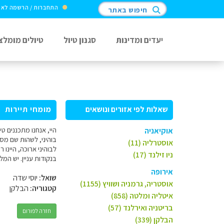
התחברות / הרשמה לא
חיפוש באתר
יעדים ומדינות
סגנון טיול
טיולים מומלצ
שאלות לפי אזורים ונושאים
מומחי תיירות
אוקיאניה
בוהיני, לשהות שם מספ
אוסטרליה (11)
לבוהיני ארוכה, היינו
ניו זילנד (17)
בנקודות עניין. יש המל
אירופה
שואל:
יוסי שדה
אוסטריה, גרמניה ושוויץ (1155)
קטגוריה:
הבלקן
איטליה ומלטה (858)
בריטניה ואירלנד (57)
חזרה לפורום
הבלקן (339)