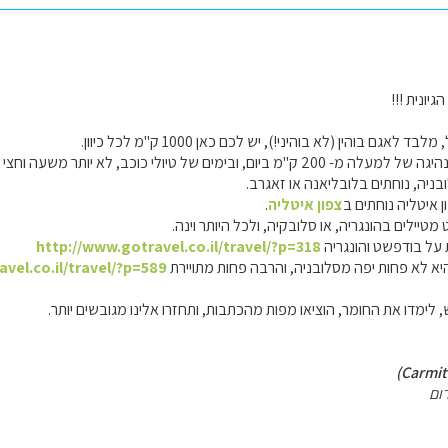
גיונית !!!
אגם בוהין (לא בוהיני!), יש לכם כאן 1000 ק"מ לכל כיוון.
 ובימים של טיולי כוכב, לא יותר משעה וחצי לכל כיוון.
בניה, נוחתים בלובליאנה או זאגרב.
ן איטליה נוחתים ב
צפון איטליה
.
יילים בהונגריה, או סלובקיה, ולכל היותר וינה.
על בודפשט והונגריה
http://www.gotravel.co.il/travel/?p=318
יא לא פחות יפה מסלובניה, והרבה פחות מתויירת
vel.co.il/travel/?p=589
ימדו את החומר, הוציאו מפות מהכתבות, ותחזרו אלינו מגובשים יותר.
ום