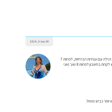
30 אפריל, 2014
שזה בנסיעה רגילה עם עצירות הכרחיות, לפחות 7
שע', ובנסיעה תיירותית (קצת תצפיות, נסיעה יותר איטית כדי ליהנות מהנוף, טעויות, חיפוש היעד וכ') יש לקחת בחשבון לפחות 8 שע' (אני
ותר כביש מטיול.