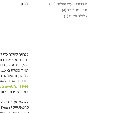
לכיוון.
מדריכי ויועצי טיולים (33)
סקי וסנובורד (4)
צלילה ושייט (1)
כנראה שאלת כדי לה
מבודפשט לאגם בוהין
תמיד כופלת ב- 1.5 ואפילו 2).
כלומר, יום טיול של
עוברים באגם בלאטון
l/travel/?p=1944
באזור מריבור - אזור 
לא אמשיך כי נראה ש
כרמית וייס (Carmit Weiss)
מנהלת האתר והפור