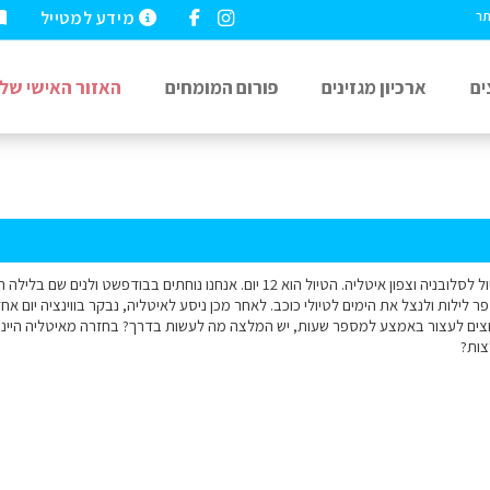
מידע למטייל
תר
ים
ארכיון מגזינים
פורום המומחים
האזור האישי שלי
היי, אנחנו מתכננים טיול לסלובניה וצפון איטליה. הטיול הוא 12 יום. אנחנו נוחתי
ר לילות ולנצל את הימים לטיולי כוכב. לאחר מכן ניסע לאיטליה, נבקר בווינציה יום
 רוצים לעצור באמצע למספר שעות, יש המלצה מה לעשות בדרך? בחזרה מאיטליה היינו 
צות?