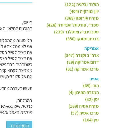
הולנד ובלגיה (122)
יוון וטורקיה (404)
מזרח אירופה (368)
הי יוסי,
ספרד, פורטוגל ואנדורה (428)
התוכנית לחלוטין לא ה
סקנדינביה ואיסלנד (239)
צרפת ומונקו (350)
בלי סטיות מהמסלול, מלבד ל
אני לא ממליצה על נהיגה של למעלה מ- 200 ק"מ ביום,
אמריקה
אם רוצים לטייל בסלו
ארה"ב וקנדה (347)
אם רוצים לטייל בצפו
דרום אמריקה (89)
כשנוחתים בבודפשט מט
מרכז אמריקה (81)
ממליצה לקרוא קצת 
וגם על סלובקיה, שה
אסיה
הודו (69)
תעשו הערכה מחדש, ל
המזרח התיכון (4)
יפן (32)
בהצלחה,
מזרח אסיה (169)
כרמית וייס (Carmit Weiss)
מנהלת האתר והפור
מרכז אסיה (57)
סין (104)