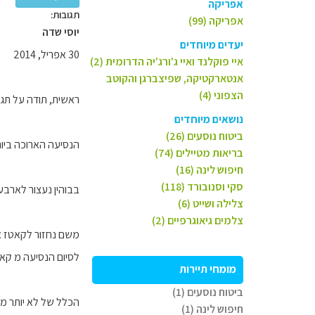
אפריקה
תגובות:
אפריקה (99)
יוסי שדה
יעדים מיוחדים
30 אפריל, 2014
איי פוקלנד ואיי ג'ורג'יה הדרומית (2)
אנטארקטיקה, שפיצברגן והקוטב
הצפוני (4)
ראשית, תודה על תג
נושאים מיוחדים
ביטוח נוסעים (26)
הנסיעה הארוכה ביות
בריאות מטיילים (74)
חיפוש לינה (16)
סקי וסנובורד (118)
בבוהין נעצור לארבעה
צלילה ושייט (6)
צלמים גיאוגרפיים (2)
משם נחזור לקאטז או
לסיום הנסיעה מ קא
מומחי תיירות
ביטוח נוסעים (1)
הכלל של לא יותר מש
חיפוש לינה (1)