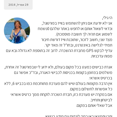
29 אפריל, 2014
הי גילי,
אני לא יודעת אם ניתן להשתמש בווייז בפורטוגל,
וכדאי לשאול אותם או לחפש באתר שלהם 0נשמח
לשמוע אם תהיה לך תשובה מוסמכת).
מצד שני, חשוב לזכור, שתוכנת ווייז דורשת חיבור
תמידי לגלישה באינטרנט, ובחו"ל זה מאד יקר.
עדיף לבקש GPS מחברת ההשכרה. לרוב זה בתוספת לא גדולה ובא עם
מפות עדכניות.
אגרת כבישים כמעט בכל מקום בעולם, ולא ידוע לי שבפורטוגל זה אחרת,
משלמים במזומן בקופות בכניסות לכבישי האגרה, ובד"כ אפשר גם
בכרטיס אשראי.
אין הרבה מקומות בעולם שיש להם מערכת מתוחכמת כמו בכביש 6, ללא
כל אפשרות לתשלום במקום.
אם במקרה יש מערכת כזו, חברת השכרה לוקחת ממך כרטיס אשראי
לביטחון ותחייב.
אבל שאלי אותם במקום.
יתכן ותמצאי כאן כמה לינקים עם מידע בנושא