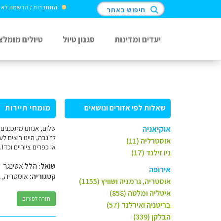
התחברות / הרשמה לא
חיפוש באתר
יעדים ומדינות
סגנון טיול
טיולים מומלצ
שאלות לפי אזורים ונושאים
מומחי תיירות
שלום, אנחנו מתכננים 
אוקיאניה
לז'נבה, היינו רוצים 
אוסטרליה (11)
או כפרים ציוריים וכד
ניו זילנד (17)
שואל:
הלל אטינגר
אירופה
קטגוריה:
אוסטריה, ג
אוסטריה, גרמניה ושוויץ (1155)
איטליה ומלטה (858)
חזרה לפורום
בריטניה ואירלנד (57)
הבלקן (339)