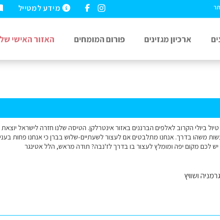
מידע למטייל
תר
ים
ארכיון מגזינים
פורום המומחים
האזור האישי שלי
טיול ביולי הקרוב לאלפים הברננים באזור אינטרלקן. הטיסה שלנו חזרה לישראל יוצאת
לעשות משהו בדרך. אנחנו מתלבטים אם לעצור לשעתיים-שלוש בברן כי אנחנו פחות בעניין
ו'. יש לכם מקום יפה ומומלץ לעצור בו בדרך לז'נבה? תודה מראש, הלל אטינגר
רמניה ושוויץ