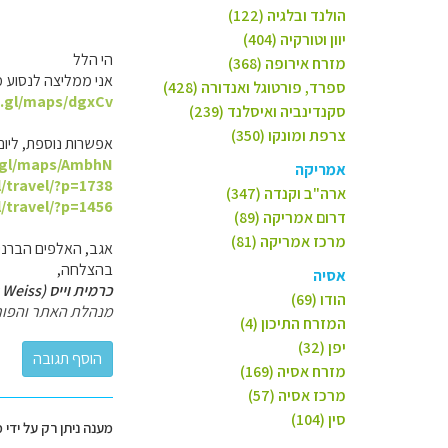
הולנד ובלגיה (122)
יוון וטורקיה (404)
הי הלל
מזרח אירופה (368)
אני ממליצה לנסוע מאינטרלקן דרך גשטאד וגליישר 0
ספרד, פורטוגל ואנדורה (428)
o.gl/maps/dgxCv
סקנדינביה ואיסלנד (239)
צרפת ומונקו (350)
אפשרות נוספת, ליום 
.gl/maps/AmbhN
אמריקה
l/travel/?p=1738
ארה"ב וקנדה (347)
l/travel/?p=1456
דרום אמריקה (89)
מרכז אמריקה (81)
אגב, האלפים הברניים
בהצלחה,
אסיה
כרמית וייס (Carmit Weiss)
הודו (69)
מנהלת האתר והפור
המזרח התיכון (4)
יפן (32)
מזרח אסיה (169)
מרכז אסיה (57)
סין (104)
מענה ניתן רק על ידי 