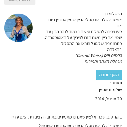
הי שלומית
אפשר לשלב את מפלי הריין ושטיין אם ריין ביום
אחד.
סעו צפונה למפלים ומשם בצמוד לנהר הריין עד
שטיין אם ריין. משם חזרו לציריך על האוטוסטרדה.
פתחו מפה של גוגל ותראו את המסלול.
בהצלחה
כרמית וייס (Carmit Weiss)
מנהלת האתר והפורום
תגובות:
שולמית שטיין
20 אפריל, 2014
בוקר טוב. שכחתי לציין שאנחנו מתניידים בתחבורה ציבורית.האם עדיין
אפשר לשלב את מפלי הריין ושטיין אם ריין באותו יום?