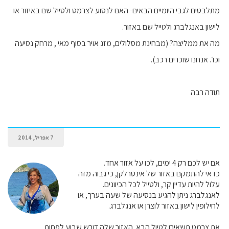
מתלבטים לגבי היומיים הבאים- האם לנסוע לצרמט ולטייל שם באיזור או
לישון באנגלברג ולטייל שם באזור.
מה את ממליצה? (מבחינת מסלולים, מזג אויר בסוף מאי , מרחק נסיעה
וכו׳. אנחנו שוכרים רכב).
תודה רבה
7 אפריל, 2014
אם יש לכם רק 4 ימים, לכו על אזור אחד.
כדאי להתמקם באזור של אינטרלקן, כי גבוה מזה
עלול להיות עדיין קר, ולטייל לכל הכיוונים.
לאנגלברג ניתן להגיע בנסיעה של שעה בערך, או
לחילופין לישון באזור לוצרן או אנגלברג.
את צרמט תשאירו לטיול הבא. האזור שלה דורש שבוע לפחות.