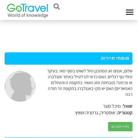
מומחי תיירות
שלום, אנחנו זוג המתכנן טיול לשוויץ בסוף מאי. בעיקר
טיולי נוף רגליים. האם כדאי לנו לטייל באיזור אנגלברג
או צרמט? (מבחינת מזג האוויר בתקופה זו והטיולים
האפשריים) האם יש סקי באנגלברג בתקופה זו? תודה
רבה
שואל:
מיכל סער
קטגוריה:
אוסטריה, גרמניה ושוויץ
חזרה לפורום