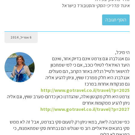
איגוד מדריכי הסקי והסנובורד בישראל
6 אפריל, 2014
הי מיכל,
גם אנגלברג וגם צרמט אינם בדיוק אזור, ואינם
היעד האידאלי לטיולי כוכב, אם כי למי שמתכוון
להישאר ולטייל רגלית באזור הקרוב, הם מעולים.
אנגלברג היא חלק ממרכז שוויץ, וניתן להגיע אליה
גם מנקודות אחרות במרכז
http://www.gotravel.co.il/travel/?p=2025
צרמט היא חלק מקנטון ואלה, שהגדרנו כאן כדרום-מערב שוויץ, וגם אליה
ניתן להגיע ממקומות אחרים
http://www.gotravel.co.il/travel/?p=2027
כפי שכתבה ליאת, במאי ניתן רק לטעום סקי בצרמט, אבל זה לא ממש
סקי בתנאים אידאליים. רוב מי שגולש הם נבחרות סקי שמתאמנות, כי
התנאים לא קלים.