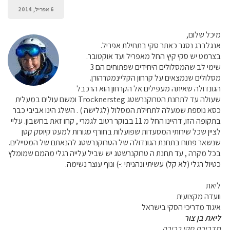
6 אפריל, 2014
מיכל שלום,
אנגלברג נסגר כאתר סקי בתחילת אפריל.
בצרמט יש סקי קיץ החל מאפריל ועד אוקטובר.
שימי לב שהמסלולים היחידים שפתוחים הם 3
מסלולים שנמצאים על קרחון הקליינמטרהורן.
הגונדולה שאיתה מעפילים אל הקרחון הוא הרכבל
שעולה עד לתחנת הטרוקנרשטג Trocknersteg ומשם עולים במעלית
כסא נוספת שמעלה לתחילת המסלול (לגלישה ) . השלג הינו אביבי כבר
בתקופה הזו, דהיינו החל מ 11 בבוקר רטוב לגמרי , קחו זאת בחשבון. עליי
לציין שכל שירותי המסעדות שפועלות בחורף סגורות למעט קיוסק קטן
שנשאר פתוח בתחנת הגונדולה של הטרוקנרשטג להנאתם של המטיילים.
בכל מקרה , עד תחנת ה טרוקנרשטג יש שביל עלייה רגלי מהמם שמומלץ
כטיול רגלי (לא קל) עשיתי ונהניתי :-) ונוף עוצר נשימה.
ליאת
וועדה מקצועית
איגוד מדריכי הסקי בישראל
ליאת בן צור
מדריכת סקי בכירה