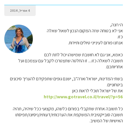
4 אפריל, 2014
הי רונה,
אני לא בטוחה שזה המקום הנכון לשאול שאלה
כזו.
אנחנו פורום לעינייני טיולים ותיירות.
כאמא, אני גם לא חושבת שמישהו יכול לתת לכם
תשובה לשאלה כזו.... זו החלטה שתצטרכו לקבל עם עצמכם ועל
אחריותכם.
בשתי המדינות, ישראל וארה"ב, ישנם גופים שתפקידם להעריך סיכונים
ביטחוניים.
את של ישראל תוכלי לראות כאן
http://www.gotravel.co.il/travel/?p=56
כל תשובה אחרת שתקבלי בפורום כלשהו, מקצועי ככל שיהיה, תהיה
תשובה סובייקטיבית המשקפת את הערכותיו/דעותיו/ניסיונו/תפיסתו
האישיות של המשיב.