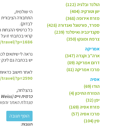
הולנד ובלגיה (122)
יוון וטורקיה (404)
הי שולמית,
התחבורה הציבורית בש
מזרח אירופה (368)
לבדוק).
ספרד, פורטוגל ואנדורה (428)
כל כרטיסי ההנחות כ
סקנדינביה ואיסלנד (239)
קראי בכתבתי זו על 
צרפת ומונקו (350)
l/travel/?p=1686
אמריקה
נראה לי שיתאים לכם 
ארה"ב וקנדה (347)
יש בכתבה גם לינק ל
דרום אמריקה (89)
מרכז אמריקה (81)
לאחר חישוב כדאיות,
l/travel/?p=2590
אסיה
הודו (69)
בהצלחה,
המזרח התיכון (4)
כרמית וייס (Carmit Weiss)
יפן (32)
מנהלת האתר והפור
מזרח אסיה (169)
מרכז אסיה (57)
סין (104)
תגובות: