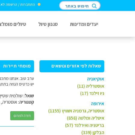
התחברות / הרשמה לא
חיפוש באתר
יעדים ומדינות
סגנון טיול
טיולים מומלצ
שאלות לפי אזורים ונושאים
מומחי תיירות
אוקיאניה
יש כרטיס הנחה בתחבו
אוסטרליה (11)
ניו זילנד (17)
שואל:
שולמית שטיין
קטגוריה:
אוסטריה, ג
אירופה
אוסטריה, גרמניה ושוויץ (1155)
חזרה לפורום
איטליה ומלטה (858)
בריטניה ואירלנד (57)
הבלקן (339)