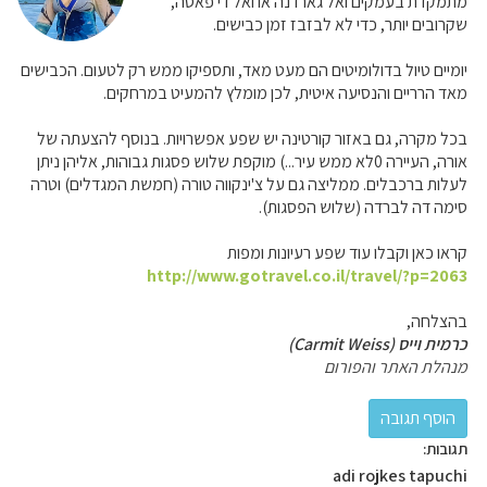
מתמקדת בעמקים ואל גארדנה או ואל די פאסה,
שקרובים יותר, כדי לא לבזבז זמן כבישים.
יומיים טיול בדולומיטים הם מעט מאד, ותספיקו ממש רק לטעום. הכבישים
מאד הרריים והנסיעה איטית, לכן מומלץ להמעיט במרחקים.
בכל מקרה, גם באזור קורטינה יש שפע אפשרויות. בנוסף להצעתה של
אורה, העיירה 0לא ממש עיר...) מוקפת שלוש פסגות גבוהות, אליהן ניתן
לעלות ברכבלים. ממליצה גם על צ'ינקווה טורה (חמשת המגדלים) וטרה
סימה דה לברדה (שלוש הפסגות).
קראו כאן וקבלו עוד שפע רעיונות ומפות
http://www.gotravel.co.il/travel/?p=2063
בהצלחה,
כרמית וייס (Carmit Weiss)
מנהלת האתר והפורום
תגובות:
adi rojkes tapuchi