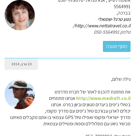
אשמח לסייע , אנא פנו אלי טלפונית- 050-
5564991
בברכה,
נטע טרגל-שמואלי
http://www.nettatravel.co.il/
טלפון 050-5564991
23 מרץ, 2014
גילה שלום,
את מוזמנת להכנס לאתר של חברת מדרפט:
http://www.medraft.co.il
אנחנו מתמחים
בטיולי ג'יפים ביעדים מגוונים וביוון בפרט. אנחנו
יכולים לארגן עבורכם טיול ג'יפים עם מדריך מקומי,
מדריך ישראלי ומקומי ואפילו טיול GPS עצמאי בו אתם מקבלים מאיתנו
מכשיר ניווט עם מסלולילם ומפות ומטיילים עצמאית.