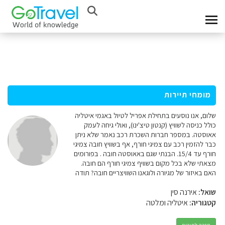
מומחי תיירות
שלום, אנו נוסעים בתחילת אפריל לטיול באגמי איטליה
כולל כניסה לשוויץ (קנטון טיצ'ינו), ואולי גיחה לעמק
אאוסטה. במספר חברות השכרת רכב נאמר שלא ניתן
כבר להזמין רכב עם צמיגי חורף, אף בשוויץ חובה צמיגי
חורף עד 15/4. הבנתי שגם באאוסטה חובה . בפורומים
מצאתי שלא בכל מקום בשוויף צמיגי חורף הם חובה.
האם באיזור של מגיורה ולוגאנו השוויצריים חובה? תודה
שואל:
אירנה סין
קטגוריה:
איטליה ומלטה