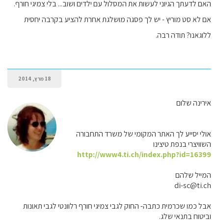
האם לדעתך הגיוני לעשות את המסלול עם ילדים ושוב... בלי צמיגי חורף.
אם לא סט מוריץ - יש לך פסגה מושלגת אחרת להציע בקרבה יחסית
ללוגאנו? תודה רבה.
18 מרץ, 2014
אירינה שלום
אולי יסייע לך האתר המקומי של משרד התחבורה
השוויצרי בנפת טיצינו
http://www4.ti.ch/index.php?id=16399
המייל שלהם
di-sc@ti.ch
אבל כמו שכרמית כתבה- החוק לגבי צמיגי חורף רלוונטי לגבי תאונות
וביטוח בתנאי שלג.