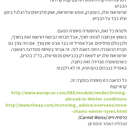
הכביש.
שרשראות שלג, כשמן הן, ממש שרשראות, אותן מלבישים על הגלגל בזמן
שלג כבד על הכביש.
ולמרות כל זאת, ההיסטריה מיותרת הפעם.
בשוויץ אין חובה לצמיגי חורף, אבל חברות הביטוח דורשות זאת בחורף,
ולכן כולם מחליפים. אבל אפריל זה כבר אביב ואין צורך. אם היה צורך גם
חברת ההשכרה היתה דואגת לזה. זה אביזר בטיחות ממדרגה ראשונה.
שרשראות שלג יש לשאת רק בכבישים מכוסי שלג, בד"כ בהרים,
כשהמשטרה מגדירה זאת כחובה.
באפריל בגבהים בהם תהיו, זה לא רלבנטי.
כל הדאגה הזו מיותרת במקרה זה.
קראי קצת
http://www.europcar.com/EBE/module/render/Driving-
abroad-in-Winter-conditions
http://www.theaa.com/motoring_advice/overseas/snow
-chains-winter-tyres.html
כרמית וייס (Carmit Weiss)
מנהלת האתר והפורום