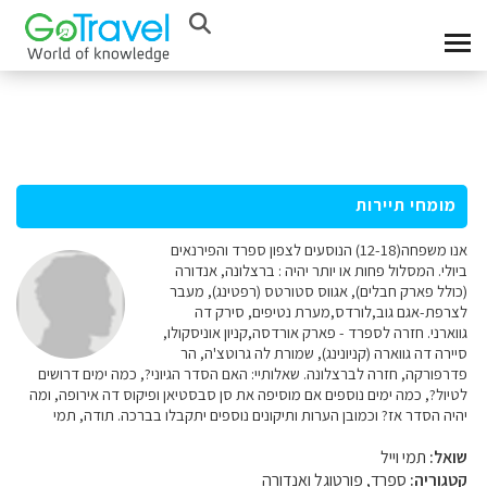
מומחי תיירות
אנו משפחה(12-18) הנוסעים לצפון ספרד והפירנאים
ביולי. המסלול פחות או יותר יהיה : ברצלונה, אנדורה
(כולל פארק חבלים), אגווס סטורטס (רפטינג), מעבר
לצרפת-אגם גוב,לורדס,מערת נטיפים, סירק דה
גווארני. חזרה לספרד - פארק אורדסה,קניון אוניסקולו,
סיירה דה גווארה (קניונינג), שמורת לה גרוטצ'ה, הר
פדרפורקה, חזרה לברצלונה. שאלותיי: האם הסדר הגיוני?, כמה ימים דרושים
לטיול?, כמה ימים נוספים אם מוסיפה את סן סבסטיאן ופיקוס דה אירופה, ומה
יהיה הסדר אז? וכמובן הערות ותיקונים נוספים יתקבלו בברכה. תודה, תמי
שואל:
תמי וייל
קטגוריה:
ספרד, פורטוגל ואנדורה