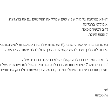
יול של 7 ימים שכולל את הפירנאים וגם את ברצלונה.
אים ללא ברצלונה
לדים הצעירים מאד.
 עונות השנה.
מדובר בחודש אפריל-מרבית(!) השמורות של הפירנאים סגורות לטיולים,וגם אם
 אז זה לא כל כך נעים לנסוע קלומטרז כל כך גדול ולגלות שמורה לא נגישה.
--אז התמקדי בברצלונה וקטלוניה ולא בחלקים ההרריים שלה.
...דחו את הטיול למחצית שנייה של יוני, עדיף.
שבון את הכבישים המפותלים ומרחקי הנסיעה בין השמורות ולבדוק אם מתאי
ים
http://w