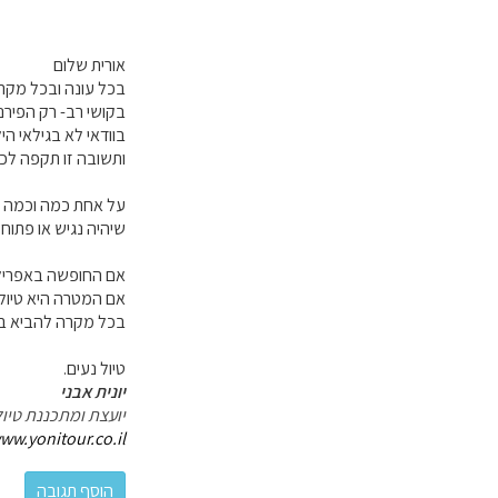
אורית שלום
בכל עונה ובכל מקרה -לא ממליצה על ט
בקושי רב- רק הפירנ
בוודאי לא בגילאי הי
ותשובה זו תקפה לכל
על אחת כמה וכמה כש
שיהיה נגיש או פתוח.
אם החופשה באפריל-
אם המטרה היא טיול בפירנאים ויש 7 ימים-אז וותרו על ברצלונה ו
בכל מקרה להביא בח
טיול נעים.
יונית אבני
יועצת ומתכננת טיול
ww.yonitour.co.il