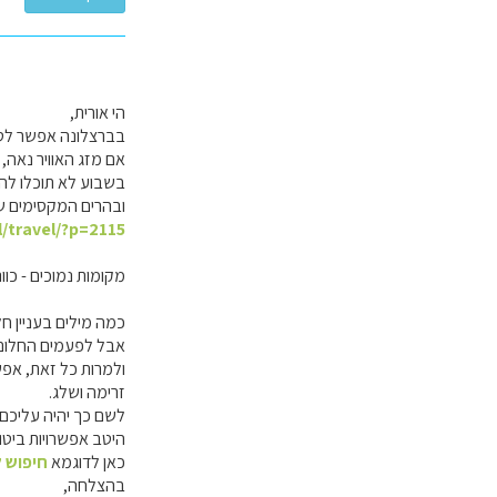
הי אורית,
בברצלונה אפשר לטיי
אם מזג האוויר נאה, 
בשבוע לא תוכלו להס
ובהרים המקסימים ש
l/travel/?p=2115
מקומות נמוכים - כוונ
כמה מילים בעניין חל
אבל לפעמים החלום 
ולמרות כל זאת, אפש
זרימה ושלג.
היטב אפשרויות ביטול
כאן לדוגמא
חיפוש ל
בהצלחה,