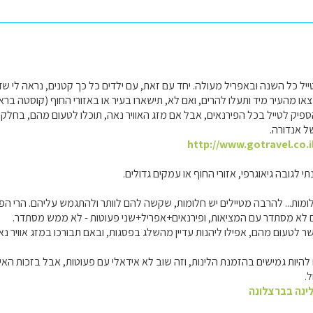
ל כל השנה ובאפריל מעולה. יחד עם זאת, עם ילדים כל כך קטנים, נראה לי שדו
צאו מהעיר מיד ותעלו להרים, ואם לא, תישארו בעיר או באזורי החוף (קוסטה בראו
פיק לטייל בכל הפירנאים, אבל אם מזג האוויר נאה, תוכלו לטעום מהם, בחל
ל אנדורה.
http://www.gotravel.co.i
תי לגובה גיאוגרפי, אזורי החוף או עמקים גדולים.
ומות... להרבה מטיילים יש חלומות, שקשה להם לוותר ולהתגמש עליהם. הרי הפירנ
לא מסתדר עם המציאות, ופירנאים+אפריל+שני פעוטות - לא ממש מסתדר.
ר לטעום מהם, אפילו ליהנות עדיין מהשלג בפסגות, ובאם תבורכו במזג אוויר נ
.
ינה בברצלונה