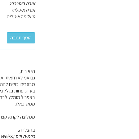
אורה רוטנברג
אורה איטליה
טיולים לאיטליה
הי אורית,
גם אני לא חזאית, א
מבוגרים יכולים להתמ
בעיה, פחות בגלל גש
באפריל מומלץ לבחור 
ממש כאלו.
ממליצה לקרוא קצת 
בהצלחה,
כרמית וייס (Carmit Weiss)