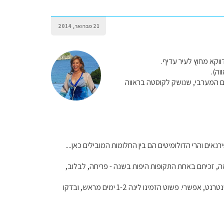
21 פברואר, 2014
וקא מחוץ לעיר עדיף.
וה).
קם המערבי, שנושק לקוסטה בראווה
אים והרי הדולומיטים הם בין החלומות המובילים כאן....
אה, זכיתם באחת התקופות היפות בשנה - פריחה, לבלוב,
לשם כך יהיה עליכם להיות גמישים בהזמנת הלינות, וזה שוב לא אידאלי עם פעוטות, אבל בזכות האינטרנט, אפשרי. פשוט הזמינו לינה 1-2 ימים מראש, ובדקו