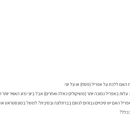
אם ללכת על אפריל (פסח) או על יוני.
לות באפריל נמוכה יותר (משיקולים כאלה ואחרים) אבל ביוני מזג האוויר יותר ט
ריל האם יש סיכויים גבוהים לגשם בברתלונה ובסיבית? למשל במונסטראט או ב
בכלל?