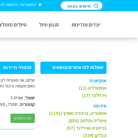
התחברות / הרשמה לא
חיפוש באתר
יעדים ומדינות
סגנון טיול
טיולים מומלצ
שאלות לפי אזורים ונושאים
מומחי תיירות
אוקיאניה
האם תקופה זו יכול הל
אוסטרליה (11)
ניו זילנד (17)
שואל:
אורית ד
קטגוריה:
ספרד, פורט
אירופה
אוסטריה, גרמניה ושוויץ (1155)
חזרה לפורום
איטליה ומלטה (858)
בריטניה ואירלנד (57)
הבלקן (339)