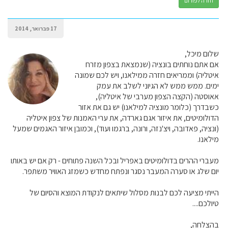
חזרה לפורום
17 פברואר, 2014
שלום מיכל,
אם אתם נוחתים בונציה (שנמצאת בצפון מזרח
איטליה) וממריאים חזרה ממילאנו, ויש לכם שמונה
ימים. ממש ממש לא הגיוני לשלב את עמק
אאוסטה (הקצה הצפון מערבי של איטליה),
כשבדרך (כלומר מונציה למילאנו) יש גם את אזור
הדולומיטים, את איזור אגם גארדה, את ערי האמנות של צפון איטליה
(ונציה, פאדובה, ויצ'נזה, ורונה, ברגמו ועוד), וכמובן איזור האגמים שמעל
מילאנו.
מעברי ההרים בדולומיטים באפריל ובכל השנה פתוחים - רק אם יש באותו
יום שלג או סערה המעבר נסגר ונפתח מחדש כשמזג האוויר משתפר.
הייתי מציעה לכם לבנות מסלול שיתאים לנקודת המוצא והסיום של
טיולכם....
בהצלחה,