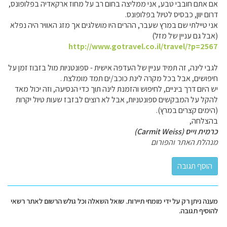
אם אתם חובבי טבע, אני ממליצה בחום רב על מחוז ארקאדיה בפלופונס,
דרום יוון, כבסיס לטיול בפלופונס.
אני טיילתי שם במרץ שעבר, ההרים היו מושלגים אך מזג האוויר היה נפלא
(אבל גם עניין של מזל)
http://www.gotravel.co.il/travel/?p=2567
לגבי לינה, זה תמיד עניין של העדפה אישית - ספונטניות מול בזבוז זמן על
חיפושים, אבל בכל מקרה לינת כוכב/ים תמד מומלצת .
יש היום דרך ביניים, לחיפוש והזמנת לינה תוך כדי הנסיעה, וזה יכול מאד
להקל על המבקשים ספונטניות, אבל לא רוצים לבזבז שעות טיול יקרות
(הימים קצרים במרץ).
בהצלחה,
כרמית וייס (Carmit Weiss)
מנהלת האתר והפורום
מענה ניתן רק על ידי מומחי תיירות. שואל השאלה וכל גולש הרשום לאתר רשאי
להוסיף תגובה.