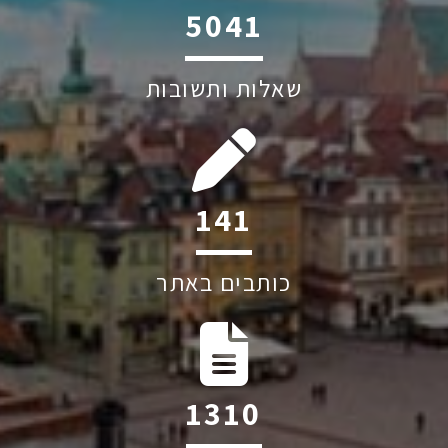
6045
שאלות ותשובות
202
כותבים באתר
1884