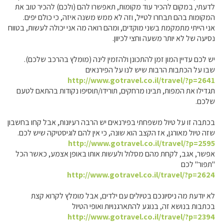
לדעתי, במקום להכיר עוד מקומות, תאפשרו להם (ולכם) להכיר טוב את
המקומות בהם תבחרו לטייל, וזה לא ממש משנה איזה, כי כולם יפים.
אני הייתי מתמקמת בשני מוקדים, ומהם רואה מה אני יכולה לעשות, בטווח
נסיעה של לא יותר משעה וחצי לכיוון.
יש לכם עדיין המון זמן להתכונן ולהזמין לינה (מומלץ בהרכב שלכם).
שבו על הכתבות הרבות שיש לנו על הפירנאים
http://www.gotravel.co.il/travel/?p=2641
תגדילו את המפות, תבינו מרחקים, תורידו/תוסיפו נקודות בהתאם לטעם
שלכם.
בכתבה זו על טיול משפחתי בפירנאים יש הרבה רעיונות, אבל קחו בחשבון
שזה טיול מאורגן, אז הקצב הוא שונה, כי אין להם לוגיסטיקה שיש לכם.
http://www.gotravel.co.il/travel/?p=2595
אפשר, אגב, לקחת מהם מסלול ולעשות אותו באופן אצמע, כאשר הכל
"תפור" לכם
http://www.gotravel.co.il/travel/?p=2624
לא יודעת מה ניסיונכם בטיולים עם ילדים, אבל מומלץ לקרוא קצת
בכתבות בנושא זה, בנוגע להתארגנויות ואופי הטיול
http://www.gotravel.co.il/travel/?p=2394