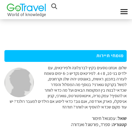
מומחי תיירות
שלום. אנחנו נוסעים בקיץ לברצלונה ולפירינאים, עם
ילדים בני 10, 8 ו-4. לפירינאים נקדיש כ-6 ימים ונשמח
לעזרה בתכנון. ראשית, באוגוסט יהיה שלג וקרחונים,
למשל בקרקס גווארני? בנוסף מה המסלול והסדר
שכדאי לבנות בין המקומות הבאים ועל מה כדאי לוותר
או להוסיף? עמק נוריה, אייגואסטורטס, גווארני, קניון
אניסקלו, פארק אורדסה, אגם גוב? כדאי ליסוע אם הילדים למעבר רולנד? יש
עוד מקום שכדאי להוסיף או לוותר? תודה!!
שואל:
עמנואל תימור
קטגוריה:
ספרד, פורטוגל ואנדורה