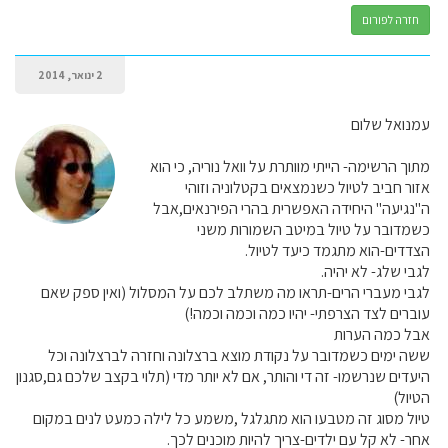
חזרה לפורום
2 ינואר, 2014
עמנואל שלום
מתוך הרשימה- הייתי מוותרת על וואל נוריה, כי הוא
אזור חביב לטיול כשנמצאים בקטלוניה וזוהי
ה"נגיעה" היחידה האפשרית בהרי הפירנאים,אבל
כשמדובר על טיול במיטב השמורות משני
הצדדים-הוא מתגמד כיעד לטיול.
לגבי שלג- לא יהיה.
לגבי מעברי הרים-תראו מה משתלב לכם על המסלול (ואין ספק שאם
עוברים לצד הצרפתי- יהיו כמה וכמה וכמה!)
אבל כמה הערות
ששה ימים כשמדובר על נקודת מוצא ברצלונה וחזרה לברצלונה וכל
היעדים שנרשמו- זה די והותר, אם לא יותר מדי (תלוי בקצב שלכם גם,סגנון
הטיול)
טיול מסוג זה מטבעו הוא מתגלגל ,משמע כל לילה כמעט לנים במקום
אחר- לא קל עם ילדים-צריך להיות מוכנים לכך.