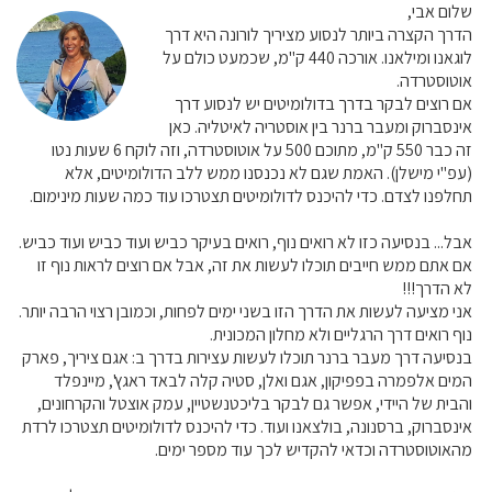
שלום אבי,
הדרך הקצרה ביותר לנסוע מציריך לורונה היא דרך
לוגאנו ומילאנו. אורכה 440 ק"מ, שכמעט כולם על
אוטוסטרדה.
אם רוצים לבקר בדרך בדולומיטים יש לנסוע דרך
אינסברוק ומעבר ברנר בין אוסטריה לאיטליה. כאן
זה כבר 550 ק"מ, מתוכם 500 על אוטוסטרדה, וזה לוקח 6 שעות נטו
(עפ"י מישלן). האמת שגם לא נכנסנו ממש ללב הדולומיטים, אלא
תחלפנו לצדם. כדי להיכנס לדולומיטים תצטרכו עוד כמה שעות מינימום.
אבל... בנסיעה כזו לא רואים נוף, רואים בעיקר כביש ועוד כביש ועוד כביש.
אם אתם ממש חייבים תוכלו לעשות את זה, אבל אם רוצים לראות נוף זו
לא הדרך!!!
אני מציעה לעשות את הדרך הזו בשני ימים לפחות, וכמובן רצוי הרבה יותר.
נוף רואים דרך הרגליים ולא מחלון המכונית.
בנסיעה דרך מעבר ברנר תוכלו לעשות עצירות בדרך ב: אגם ציריך, פארק
המים אלפמרה בפפיקון, אגם ואלן, סטיה קלה לבאד ראגץ', מיינפלד
והבית של היידי, אפשר גם לבקר בליכטנשטיין, עמק אוצטל והקרחונים,
אינסברוק, ברסנונה, בולצאנו ועוד. כדי להיכנס לדולומיטים תצטרכו לרדת
מהאוטוסטרדה וכדאי להקדיש לכך עוד מספר ימים.