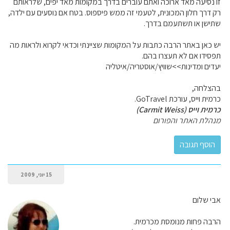
זו נסיעה מאד ארוכה ואתם עוברים בדרך במקומות מאד יפים, שלראותם
רק דרך חלון המכונית, לטעמי זה ממש פיספוס. בטח אם נוסעים עם ילדה,
שתישן או תשתעמם בדרך.
יש כאן באתר הרבה כתבות על המקומות שציינתי וכדאי לקרוא ולראות מה
תפסידו אם לא תעצרו בהם.
יעדים ומדינות>>שוויץ/אוסטריה/איטליה
בהצלחה,
כרמית וייס, עורכת GoTravel.
כרמית וייס (Carmit Weiss)
מנהלת האתר והפורום
15 יוני, 2009
אבי שלום
הרבה פחות מנומסת מכרמית.