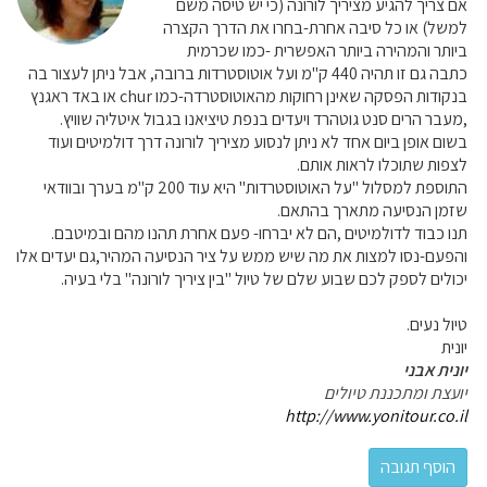
אם צריך להגיע מציריך לורונה (כי יש טיסה משם
למשל) או כל סיבה אחרת-בחרו את הדרך הקצרה
ביותר והמהירה ביותר האפשרית -כמו שכרמית
כתבה גם זו תהיה 440 ק"מ ועל אוטוסטרדות ברובה, אבל ניתן לעצור בה
בנקודות הפסקה שאינן רחוקות מהאוטוסטרדה-כמו chur או באד ראגנץ
,מעבר הרים סנט גוטהרד ויעדים בנפת טיציאנו בגבול איטליה שוויץ.
בשום אופן ביום אחד לא ניתן לנסוע מציריך לורונה דרך דולמיטים ועוד
לצפות שתוכלו לראות אותם.
התוספת למסלול "על האוטוסטרדות" היא עוד 200 ק"מ בערך ובוודאי
שזמן הנסיעה מתארך בהתאם.
תנו כבוד לדולמיטים ,הם לא יברחו- פעם אחרת תהנו מהם ובמיטבם.
והפעם-נסו למצות את מה שיש ממש על ציר הנסיעה המהיר,גם יעדים אלו
יכולים לספק לכם שבוע שלם של טיול "בין ציריך לורונה" בלי בעיה.
טיול נעים.
יונית
יונית אבני
יועצת ומתכננת טיולים
http://www.yonitour.co.il