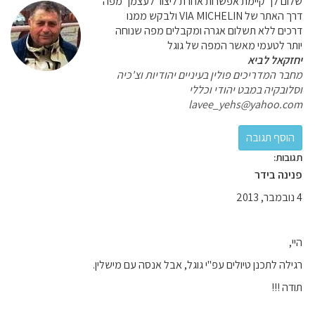
שלום לך קיימת אפשרות אחרת ליצור לעצמך מפה
דרך האתר של VIA MICHELIN ולבקש ממנו
דרכים ללא תשלום אגרה ומקבלים מפה שנוחה
יותר לטעמי מאשר המפה של גוגל
יחזקאל לביא
מחבר המדריכים פולין בעיניים יהודיות וצ'כיה
וסלובקיה במבט יהודי וכללי
lavee_yehs@yahoo.com
תגובות:
פנינה בידר
4 נובמבר, 2013
היי,
רגילה לתכנן טיולים עפ"י גוגל, אבל אנסה עם מישלין.
תודה !!!