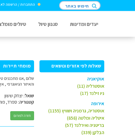
התחברות / הרשמה לא
חיפוש באתר
יעדים ומדינות
סגנון טיול
טיולים מומלצ
שאלות לפי אזורים ונושאים
מומחי תיירות
אוקיאניה
והאיזור הגיאוגרפי , א
אוסטרליה (11)
ניו זילנד (17)
שואל:
יצחק ששון
קטגוריה:
ספרד, פורט
אירופה
אוסטריה, גרמניה ושוויץ (1155)
חזרה לפורום
איטליה ומלטה (858)
בריטניה ואירלנד (57)
הבלקן (339)