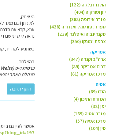
הולנד ובלגיה (122)
יוון וטורקיה (404)
הי יצחק,
מזרח אירופה (368)
לא ניתן (וגם מאד ל
ספרד, פורטוגל ואנדורה (428)
אנא, קרא את סדרת 
סקנדינביה ואיסלנד (239)
נראה לי שיש שם די והותר ל-4 ימים, כולל לא מעט טיפים לגבי 
צרפת ומונקו (350)
כשתגיע למדריד, קח 
אמריקה
ארה"ב וקנדה (347)
בהצלחה,
דרום אמריקה (89)
כרמית וייס (Carmit Weiss)
מרכז אמריקה (81)
מנהלת האתר והפור
אסיה
הודו (69)
המזרח התיכון (4)
יפן (32)
מזרח אסיה (169)
מרכז אסיה (57)
אפשר לעיין גם ביומן המסע 
סין (104)
asp?blog_id=197