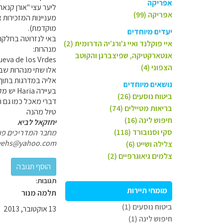
אפריקה
ליער עצי "אורן קנאר
אפריקה (99)
מעניינות המזכירות 
מוקדמת).
יעדים מיוחדים
איי פוקלנד ואיי ג'ורג'יה הדרומית (2)
מנהרות:
אנטארקטיקה, שפיצברגן והקוטב
La Cueva de los Vrdes ו-del Agua
הצפוני (4)
אליה במדרגות בתוך 
נושאים מיוחדים
ביטוח נוסעים (26)
דברי מאכל כמו גם תכשי
בריאות מטיילים (74)
טיול מהנה
חיפוש לינה (16)
יחזקאל לביא
סקי וסנובורד (118)
מחבר המדריכים פולי
yehs@yahoo.com
צלילה ושייט (6)
צלמים גיאוגרפיים (2)
תגובות:
מומחי תיירות
תלמה מנור
ביטוח נוסעים (1)
13 אוקטובר, 2013
חיפוש לינה (1)