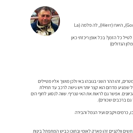
טנריף ( Tenerife), גראן קנאריה (Gran Canaria) פוארטבנטורה (Fuerteventura), גומרה (Gomara), היארו (Hierr), לה פלמה (La
ייל כל הזמן? בכל אופן ריכזתי כאן
ון הגדולים)
אן קנרייה ניתן לנסוע להר הנובלו או בשמו המקומי - Roque Nublo. ההר מתנשא לגובה 1,810 מטרים, זהו ההר השני בגובהו באי ולכן מושך אליו מטיילים
 שמגיע מדרום הוא קצר יותר ויש גישה לרכב עד תחילת
נים. אפשר גם לראות את האי טנריף. שווה לנסוע לחוף הים
גם ברכבים שכורים).
 כרמים ויקבים ועיר הנמל והבירה
מטר. הדרך אליו וסביבותיו רצופים מכתשים וולקניים זהו פארק לאומי ובתוכו כביש המתפתל בינות