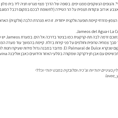
י". והנופים הנשקפים ממנו יפים. בסופה של הדרך מצוי מגרש חניה ליד בית מלון ומ
אצבע או דוב ונקודות תצפית על הר הטיידה (לתשומת לבכם במקום רכבל המוגבל
Jameos .
אלו שתי מ
סבך צמחיה טרופית וחולפים על פני קירות בזלת. קיימת בהמשך עוד מערה המ
בעיירה Haria יש מקום שנקרא El Palmaral de Dulce. מדובר במבנה 
טים עם אבן חן ירקרקה שמקורה בסלעי האזור והידועים כאבן אוליבנה Olivina (זיתים).
ן בעיניים יהודיות וצ'כיה וסלובקיה במבט יהודי וכללי
lavee_