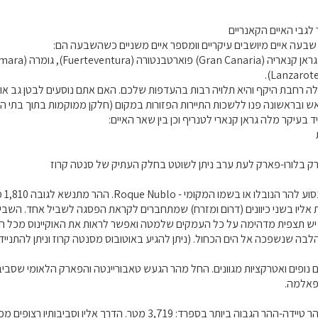
גבי האיים הקאנריים
שבעה איים מיושבים עיקריים וומספר איים משניים כשהשבעה הם:
לה רחבת היקף והיא תלויה רבות בהעדפות שלכם. האם אתם נוסעים לבטן גב או לט
 ובראשונה פנו ללשכות התיירות הפזורות במקום (חלקן ממוקמות בתוך בתי המל
יד בעיקר מלה גראן קנארי לטנריף וכן בין שאר האיים:
ק בלורו-פארק לעת ערב ניתן לשוטט בחלק העתיק של סנטה קרוז
בגר
אליו בשני כיוונים (דרום ומזרח) שמתחברים לקראת הפסגה לשביל אחד. השביל
ש תצפית מדהימה על כל העמקים שלמטה ואפשר לראות את האוקיינוס מכל הכיוו
לבה שנשפכה אל הים הכחול. (ניתן להגיע באוטובוס מסנטה קרוז וניתן להתנייד 
נופים ואטרקציות מגוונים. החל מהר הגעש טאבוריינטה והפארק הלאומי שסביבו,
פאלמה.
כמובן שיש גם את ההר טיידה-ההר הגבוה ביותר בספרד: 3,719 