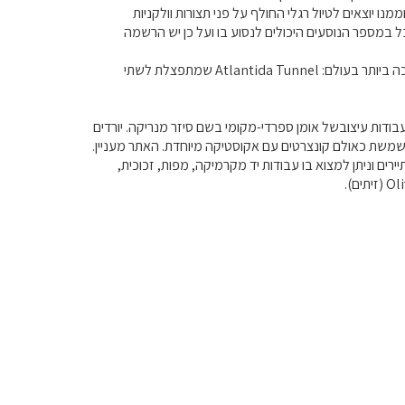
מנו יוצאים לטיול רגלי החולף על פני תצורות וולקניות
 במספר הנוסעים היכולים לנסוע בו ועל כן יש הרשמה
באי לנזרוטה בחלקו הצפון-מזרחי קיימת תופעה וולקנית ייחודית. זו היא מנהרת הלבה (וולקנית) הארוכה ביותר בעולם: Atlantida Tunnel שמתפצלת לשתי
נהרות שבתוכם זרמה לבה תת-קרקעית כמו בצינור בדרכה אל הים. במערת Jameos יש עבודות עיצובשל אומן ספרדי-מקומי בשם סיזר מנריקה. יורדים
שמשת כאולם קונצרטים עם אקוסטיקה מיוחדת. האתר מעניין.
גדול מידות שעיקרו חנות לתיירים וניתן למצוא בו עבודות יד מקרמיקה, מפות, זכוכית,