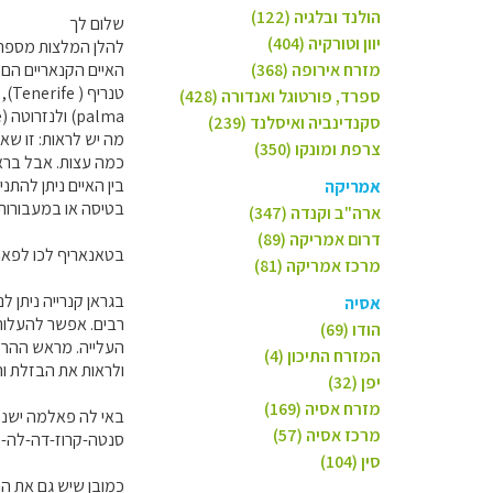
הולנד ובלגיה (122)
שלום לך
יוון וטורקיה (404)
להלן המלצות מספר ל
מזרח אירופה (368)
האיים הקנאריים הם 
ספרד, פורטוגל ואנדורה (428)
palma) ולנזרוטה (Lanzarote).
סקנדינביה ואיסלנד (239)
מה יש לראות: זו שא
צרפת ומונקו (350)
כמה עצות. אבל בראש
בין האיים ניתן להתני
אמריקה
בטיסה או במעבורות
ארה"ב וקנדה (347)
דרום אמריקה (89)
בטאנאריף לכו לפאר
מרכז אמריקה (81)
אסיה
רבים. אפשר להעלות 
הודו (69)
העלייה. מראש ההר י
המזרח התיכון (4)
ולראות את הבזלת וה
יפן (32)
מזרח אסיה (169)
באי לה פאלמה ישנם 
מרכז אסיה (57)
סנטה-קרוז-דה-לה-
סין (104)