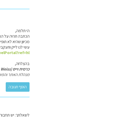
הי תלמה,
הכתבה תהיה על האי 
מכיוון שהיא לא תופ
עשי לנו לייק ותעקבי
elPortal?ref=hl
בהצלחה,
כרמית וייס (Carmit Weiss)
מנהלת האתר והפור
לשאלתך: יש תחבורה צ