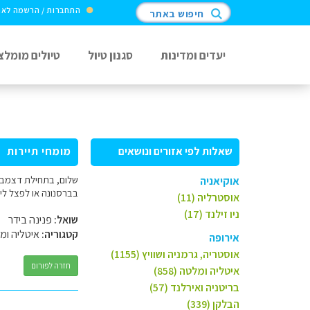
התחברות / הרשמה לא
חיפוש באתר
יעדים ומדינות
סגנון טיול
טיולים מומלצ
שאלות לפי אזורים ונושאים
מומחי תיירות
שלום, בתחילת דצמבר מ
אוקיאניה
בברסנונה או לפצל לינו
אוסטרליה (11)
ניו זילנד (17)
שואל:
פנינה בידר
קטגוריה:
איטליה ומ
אירופה
אוסטריה, גרמניה ושוויץ (1155)
חזרה לפורום
איטליה ומלטה (858)
בריטניה ואירלנד (57)
הבלקן (339)