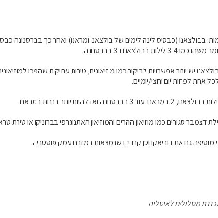
ות: בבולצאנו (כבסיס לינה לימים של בולצאנו ומראנו) ואחר כך בברסנונה כבסיס 
לות בבולצאנו ו-3 בברסנונה.
לצאנו יש יותר אפשרויות לביקור כמו מוזיאונים, טירות עתיקות שהפכו למוזיאוני
כל אחת לפחות יום וחצי/יומיים.
ת דצמבר סגורים כמו מוזיאון ההרים והמוזיאון האתנוגרפי בברוניקו או טירת טר
תי מוסיפה גם את דוביאקו וסן קנדידו שנמצאות במזרח עמק פוסטריה.
כננת מסלולים לאיטליה