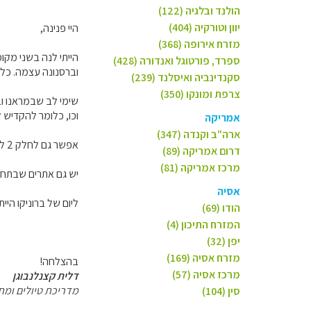
הולנד ובלגיה (122)
יוון וטורקיה (404)
היי פנינה,
מזרח אירופה (368)
הייתי לנה בשני מקומ
ספרד, פורטוגל ואנדורה (428)
וברסנונה עצמה. כלומר משהו כמו 3-4 לי
סקנדינביה ואיסלנד (239)
צרפת ומונקו (350)
שימי לב שבמראנו ובו
וכו, כלומר להקדיש ל
אמריקה
ארה"ב וקנדה (347)
אפשר גם לחלק 2 לילות בבולצאנו, 2 במראנו ועוד 3 בברסנונה ואז להיות יותר בנחת במראנו.
דרום אמריקה (89)
מרכז אמריקה (81)
יש גם אתרים שבתחיל
אסיה
ליום של ברוניקו היי
הודו (69)
המזרח התיכון (4)
יפן (32)
מזרח אסיה (169)
בהצלחה!
מרכז אסיה (57)
דלית קצנלנבוגן
מדריכת טיולים ומת
סין (104)