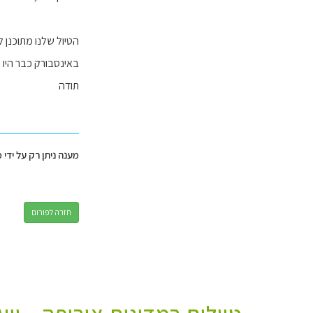
הטיול שלנו מתוכנן ל-21 ימים מתחילים בדרום טירול חוזרים לאוסטר
באינסבורק כבר היו
תודה
מענה ניתן רק על ידי 
חזרה לפורום