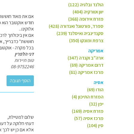
הולנד ובלגיה (122)
יוון וטורקיה (404)
אם את מאוד חוששת -
מזרח אירופה (368)
חודש אוקטובר הוא 
ספרד, פורטוגל ואנדורה (428)
אלוקינו...
סקנדינביה ואיסלנד (239)
צרפת ומונקו (350)
חוששת" כדברייך, אל
בכל מקרה - אוקטובר
אמריקה
דני הלפרין
ארה"ב וקנדה (347)
טופ תיירות
דרום אמריקה (89)
08-9752246
מרכז אמריקה (81)
אסיה
הודו (69)
המזרח התיכון (4)
יפן (32)
מזרח אסיה (169)
שלום למטיילת,
מרכז אסיה (57)
דעתי חלוקה על דעתו 
סין (104)
אלא אם כן יש לכך אי