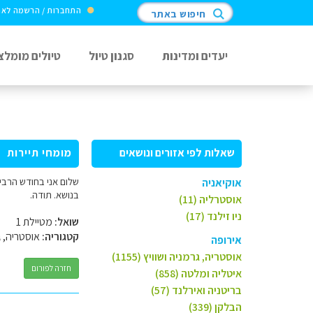
התחברות / הרשמה לא
חיפוש באתר
יעדים ומדינות
סגנון טיול
טיולים מומלצ
שאלות לפי אזורים ונושאים
מומחי תיירות
שלום אני בחודש הרביע
אוקיאניה
בנושא. תודה.
אוסטרליה (11)
ניו זילנד (17)
שואל:
מטיילת 1
קטגוריה:
אוסטריה, ג
אירופה
אוסטריה, גרמניה ושוויץ (1155)
חזרה לפורום
איטליה ומלטה (858)
בריטניה ואירלנד (57)
הבלקן (339)