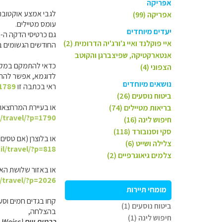
אפריקה
לגבי אמצע אוקטובר,
אפריקה (99)
עומס מטיילים.
יעדים מיוחדים
גם כרטיסי הדקה ה-90 לא יעזרו, כי תחזית של מעבר ל-24 שעות, אינה מדוייקת.
איי פוקלנד ואיי ג'ורג'יה הדרומית (2)
החודשים הגשומים ביו
אנטארקטיקה, שפיצברגן והקוטב
כדאי להתמקם במקום נ
הצפוני (4)
לדוגמא, אפשר להתמק
נושאים מיוחדים
ראי בכתבה זו
=1789
ביטוח נוסעים (26)
או בעיירת המרחצאות
בריאות מטיילים (74)
l/travel/?p=1790
חיפוש לינה (16)
סקי וסנובורד (118)
או בלוצרן (אם טסים 
צלילה ושייט (6)
il/travel/?p=818
צלמים גיאוגרפיים (2)
או באזור שלושת הא
l/travel/?p=2026
מומחי תיירות
קחו בגדים חמים וסעו
ביטוח נוסעים (1)
בהצלחה,
חיפוש לינה (1)
כרמית וייס (Carmit Weiss)