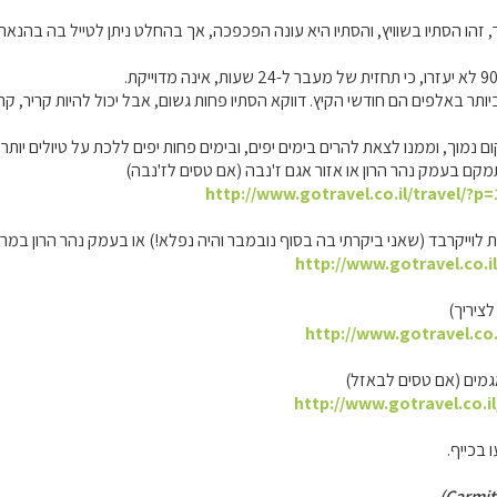
 זהו הסתיו בשוויץ, והסתיו היא עונה הפכפכה, אך בהחלט ניתן לטייל בה בהנא
תר באלפים הם חודשי הקיץ. דווקא הסתיו פחות גשום, אבל יכול להיות קריר, קר ו
מוך, וממנו לצאת להרים בימים יפים, ובימים פחות יפים ללכת על טיולים יותר כ
ם בעמק נהר הרון או אזור אגם ז'נבה (אם טסים לז'נבה)
http://www.gotravel.co.il/travel/?p
 לוייקרבד (שאני ביקרתי בה בסוף נובמבר והיה נפלא!) או בעמק נהר הרון במרכ
http://www.gotravel.co.i
לציריך)
http://www.gotravel.co.
גמים (אם טסים לבאזל)
http://www.gotravel.co.i
 בכייף.