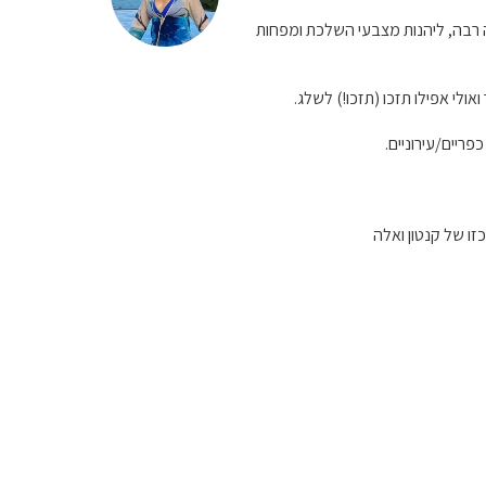
ה רבה, ליהנות מצבעי השלכת ומפחות
אולי אפילו תזכו (תזכו!) לשלג.
פריים/עירוניים.
זו של קנטון ואלה