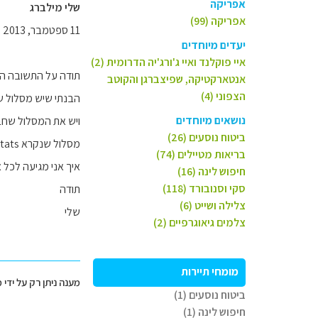
אפריקה
שלי מילברג
אפריקה (99)
11 ספטמבר, 2013
יעדים מיוחדים
איי פוקלנד ואיי ג'ורג'יה הדרומית (2)
תודה על התשובה המה
אנטארקטיקה, שפיצברגן והקוטב
הצפוני (4)
הבנתי שיש מסלול שיוצא 
נושאים מיוחדים
ויש את המסלול שחבר
ביטוח נוסעים (26)
מסלול שנקרא bordes de la rebuira pica dstats
בריאות מטיילים (74)
איך אני מגיעה לכל 
חיפוש לינה (16)
סקי וסנובורד (118)
תודה
צלילה ושייט (6)
שלי
צלמים גיאוגרפיים (2)
מומחי תיירות
מענה ניתן רק על ידי 
ביטוח נוסעים (1)
חיפוש לינה (1)