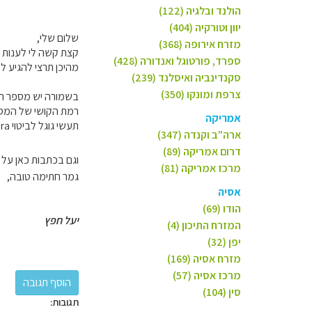
הולנד ובלגיה (122)
יוון וטורקיה (404)
שלום שלי,
מזרח אירופה (368)
קצת קשה לי לענות ע
ספרד, פורטוגל ואנדורה (428)
מהיכן תרצי להגיע 
סקנדינביה ואיסלנד (239)
צרפת ומונקו (350)
בשמורה יש מספר רב
רמת הקושי של המסלו
אמריקה
תעשי גוגל לביטוי Vall Ferrera ותקבלי המון מידע נוסף.
ארה"ב וקנדה (347)
דרום אמריקה (89)
וגם בכתבות כאן על
מרכז אמריקה (81)
גמר חתימה טובה,
אסיה
הודו (69)
יעל חפץ
המזרח התיכון (4)
יפן (32)
מזרח אסיה (169)
מרכז אסיה (57)
סין (104)
תגובות: