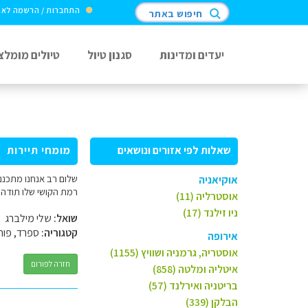
התחברות / הרשמה לא
חיפוש באתר
יעדים ומדינות
סגנון טיול
טיולים מומלצ
שאלות לפי אזורים ונושאים
מומחי תיירות
אוקיאניה
רמת הקושי שלו תודה 
אוסטרליה (11)
ניו זילנד (17)
שואל:
שלי מילברג
קטגוריה:
ספרד, פורט
אירופה
אוסטריה, גרמניה ושוויץ (1155)
חזרה לפורום
איטליה ומלטה (858)
בריטניה ואירלנד (57)
הבלקן (339)