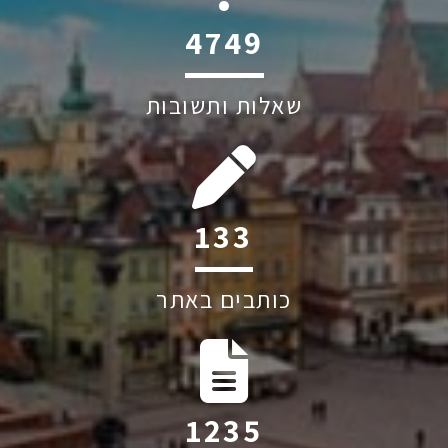
6044
שאלות ותשובות
201
כותבים באתר
1874