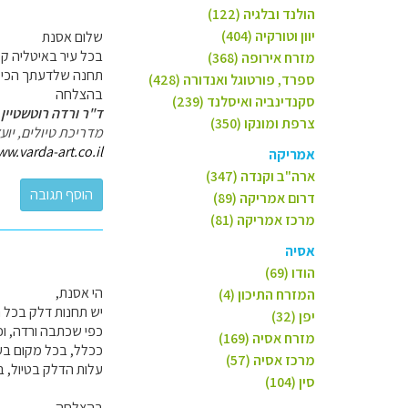
הולנד ובלגיה (122)
יוון וטורקיה (404)
שלום אסנת
בכל עיר באיטליה ק
מזרח אירופה (368)
תחנה שלדעתך הכי ז
ספרד, פורטוגל ואנדורה (428)
בהצלחה
סקנדינביה ואיסלנד (239)
ד"ר ורדה רוטשטיין 
צרפת ומונקו (350)
מדריכת טיולים, יו
ww.varda-art.co.il
אמריקה
ארה"ב וקנדה (347)
דרום אמריקה (89)
מרכז אמריקה (81)
אסיה
הודו (69)
הי אסנת,
המזרח התיכון (4)
יש תחנות דלק בכל ה
יפן (32)
כפי שכתבה ורדה, וכ
מזרח אסיה (169)
ככלל, בכל מקום בעול
מרכז אסיה (57)
עלות הדלק בטיול, 
סין (104)
בהצלחה,