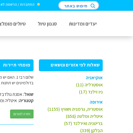
התחברות / הרשמה לא
חיפוש באתר
יעדים ומדינות
סגנון טיול
טיולים מומלצ
שאלות לפי אזורים ונושאים
מומחי תיירות
אוקיאניה
בדולמיטים יש תחנות ד
אוסטרליה (11)
ניו זילנד (17)
שואל:
אסנת גולדבל
קטגוריה:
איטליה ומ
אירופה
אוסטריה, גרמניה ושוויץ (1155)
חזרה לפורום
איטליה ומלטה (858)
בריטניה ואירלנד (57)
הבלקן (339)