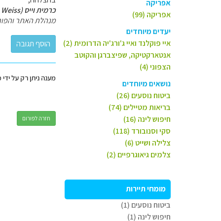
אפריקה
כרמית וייס (Carmit Weiss)
אפריקה (99)
מנהלת האתר והפור
יעדים מיוחדים
איי פוקלנד ואיי ג'ורג'יה הדרומית (2)
אנטארקטיקה, שפיצברגן והקוטב
הצפוני (4)
מענה ניתן רק על ידי 
נושאים מיוחדים
ביטוח נוסעים (26)
בריאות מטיילים (74)
חיפוש לינה (16)
חזרה לפורום
סקי וסנובורד (118)
צלילה ושייט (6)
צלמים גיאוגרפיים (2)
מומחי תיירות
ביטוח נוסעים (1)
חיפוש לינה (1)