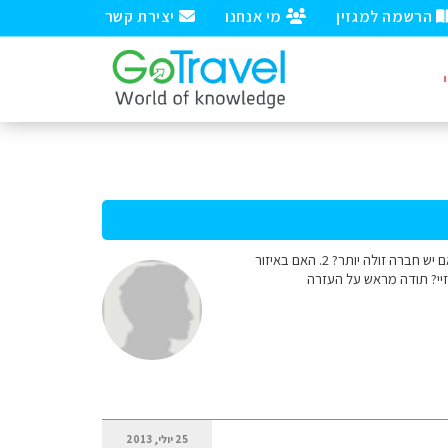
הרשמה למגזין
מי אנחנו
יצירת קשר
שלום רב! 1. האם יש מס' חברות לדלק באיטליה כמו בארץ (סונול, דלק)? באיזו חברה ממולץ למלא דלק? האם יש חברה זולה יותר? 2. האם באיזור
נזיי? תודה מראש על העזרה
25 יולי, 2013