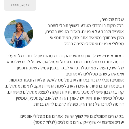
17 מאי, 2009
שלום שלומית,
בכל מקום בו תזרקי מטבע בשוויץ תוכלי לשכור
אופניים ולרכב על אופניים. באזורי הנופש בהרים,
היכן שבחורף נמצאים אתרי סקי, תמיד תמצאי
מסלולי אופניים ומסלולי הליכה ברגל.
באזור אפנצל יש לך את הסנטיס והקרונברג מהם ניתן לרדת ברגל. מעט
דרומה יותר רכס פלומזרברג ורכס פיצול וממול את השביל לבית של סבא
של היידי, העולה ממיינפלד. כדאי לבקר בקנין טמילה שלוכט וקניון
ויאמאלה, שהם מסלולים לא ארוכים.
אופניים תוכלי לשכור בארוזה או בפלימס-לאקס-פלארה ובעוד מקומות
רבים אחרים. בחנויות ההשכרה או בלשכות התיירות תקבלו מפת מסלולים.
קחו בחשבון שיש לא מעט עליות וירידות וקשה למצוא מסלולים מישוריים.
מסלול מישורי אחד ויחיד יש לאורך הגדה של אגם קונסטנץ, וממשיך
דרומה לאורכו של נהר הריין. מעולה לרוצים לדווש בנחת.
בקישורים המומלצים של שוויץ יש שני אתרים עם מסלולי אופניים.
יעדים ומדינות>>שוויץ>קישורים מומלצים (לגלול למטה)