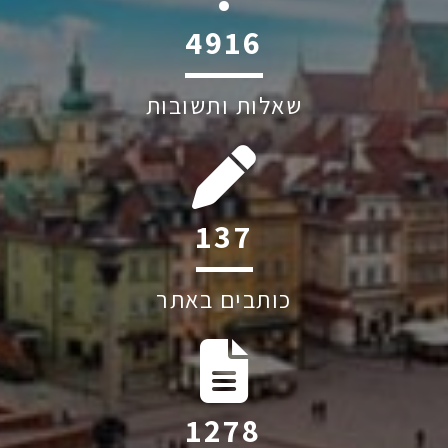
6045
שאלות ותשובות
204
כותבים באתר
1895