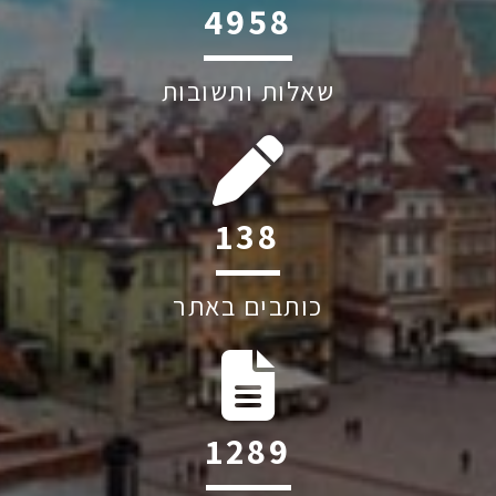
6045
שאלות ותשובות
207
כותבים באתר
1928