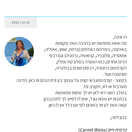
21 יולי, 2013
הי אינה,
מה שאת מחפשת יש בהרבה מאד מקומות
באירופה, במדינות האלפים (צרפת, שוויץ, איטליה,
אוסטריה, סלובניה, קרואטיה, גרמניה) וגם רכסי
הרים אחרים, כמו הטטרה בסלובקיה ופולין,
הקרפטים ברומניה, רכסים שונים בבולגריה,
מונטנגרו ועוד.
בקיצור - קודם תתגבשי קצת על עצמך בעזרת הכתבות כאן. מדינה
מערבית או לא, תקציב וכו'.
בשלב השני ראי לאן יש לך טיסות מתאימות.
בכתבות יש מפות גוגל, שיוכלו לסייע לך לתכנן נכון.
קשה מאד לעזור בפורום למי שבכלל אין לו כיוון.
בהצלחה,
כרמית וייס (Carmit Weiss)