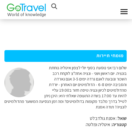
מומחי תיירות
שלום רב! אני נוסעת בסוף יולי לצפון איטליה נוחתת
בונציה. יום ראשון ושני - ונציה אחה"צ לוקחת רכב
השכור ונובעת לאגם גרדה ימים 3-5 אגם גארדה
והסביבה ימים 6-8 - הדולמיטים יום האחרון - יורדת
מהדולמיטים לכיוון ונציה טיסה חזור ב19:00 עליי
להיות עד 17:00 בשדה התעופה שאלתי היא: היכן ניתן
לטייל בדרך מלבד מקומות בדולומיטים? ומה זמן הנסיעה המשוער מהדולמיטים
לונציה? תודה אסנת
שואל:
אסנת גולדבלט
קטגוריה:
איטליה ומלטה