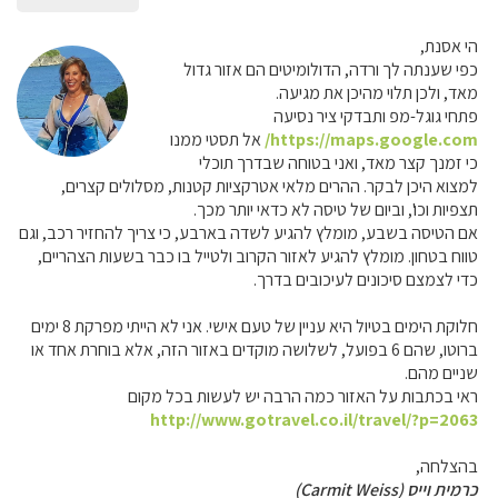
הי אסנת,
כפי שענתה לך ורדה, הדולומיטים הם אזור גדול
מאד, ולכן תלוי מהיכן את מגיעה.
פתחי גוגל-מפ ותבדקי ציר נסיעה
https://maps.google.com/
אל תסטי ממנו
כי זמנך קצר מאד, ואני בטוחה שבדרך תוכלי
למצוא היכן לבקר. ההרים מלאי אטרקציות קטנות, מסלולים קצרים,
תצפיות וכו', וביום של טיסה לא כדאי יותר מכך.
אם הטיסה בשבע, מומלץ להגיע לשדה בארבע, כי צריך להחזיר רכב, וגם
טווח בטחון. מומלץ להגיע לאזור הקרוב ולטייל בו כבר בשעות הצהריים,
כדי לצמצם סיכונים לעיכובים בדרך.
חלוקת הימים בטיול היא עניין של טעם אישי. אני לא הייתי מפרקת 8 ימים
ברוטו, שהם 6 בפועל, לשלושה מוקדים באזור הזה, אלא בוחרת אחד או
שניים מהם.
ראי בכתבות על האזור כמה הרבה יש לעשות בכל מקום
http://www.gotravel.co.il/travel/?p=2063
בהצלחה,
כרמית וייס (Carmit Weiss)