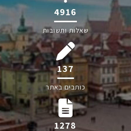
6045
שאלות ותשובות
185
כותבים באתר
1722