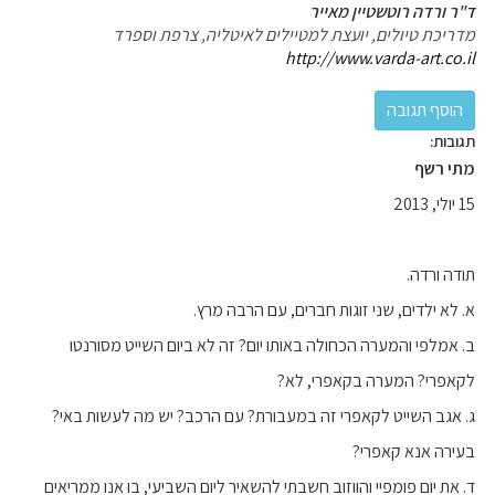
ד"ר ורדה רוטשטיין מאייר
מדריכת טיולים, יועצת למטיילים לאיטליה, צרפת וספרד
http://www.varda-art.co.il
תגובות:
מתי רשף
15 יולי, 2013
תודה ורדה.
א. לא ילדים, שני זוגות חברים, עם הרבה מרץ.
ב. אמלפי והמערה הכחולה באותו יום? זה לא ביום השייט מסורנטו
לקאפרי? המערה בקאפרי, לא?
ג. אגב השייט לקאפרי זה במעבורת? עם הרכב? יש מה לעשות באי?
בעירה אנא קאפרי?
ד. את יום פומפיי והווזוב חשבתי להשאיר ליום השביעי, בו אנו ממריאים