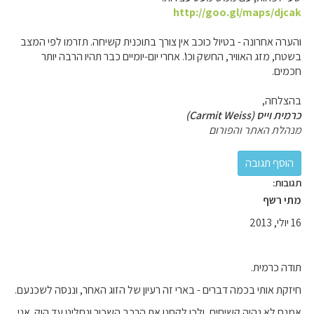
http://goo.gl/maps/djcak
והערה אחרונה - בטיול כוכב אין צורך בתוכנית קשיחה. תזרמו לפי המצב
בשטח, מזג האוויר, החשק וכו'. אחרי יום-יומיים כבר תהיו הרבה יותר
חכמים.
בהצלחה,
כרמית וייס (Carmit Weiss)
מנהלת האתר והפורום
תגובות:
מתי רשף
16 יולי, 2013
תודה כרמית.
חיזקת אותי בכמה דברים - בארי זה רעיון של הזוג האחר, וננסה לשכנעם.
אמנם לא נהיה קשיחים, ולכן לקחנו את הרכב השכור ונחליט עד הוק. אני