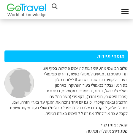
מומחי תיירות
שלום רב שמי מתי, שני זוגות ל 7 ימים 6 לילות בסוף אוג
תח' ספטמבר. מגיעים לנאפולי בעשר, חוזרים מנאפולי
בערב. לוקחים רכב שכור בשדה. 6 לילות במלון
בסורנטו. נבקר בנאפולי בעיר העתיקה, בארמון
פאלאצ'ו רויאל, בווזוב, בפומפיי, באמאלפי, בסורנטו
(מרכז היסטורי, חוף נהדר), בקאפרי (מעבורת? עם
הרכב?) ובאנה קאפרי. וכן גם יום אחד נחצה את המגף עד בארי וחזרה, ושם,
בחבל פוליה, לבקר גם באלברבלו (דייגים? טרולים?) ואולי בעוד מקום. אשמח
לקבל עצה איך לחלק את זה ל 7 הימים בצורה הגיונית.
שואל:
מתי רשף
קטגוריה:
איטליה ומלטה