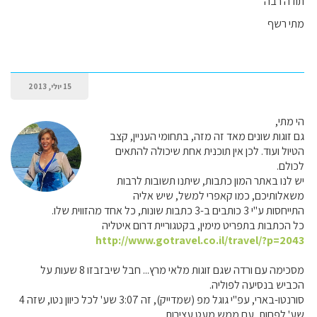
תודה רבה
מתי רשף
15 יולי, 2013
הי מתי,
גם זוגות שונים מאד זה מזה, בתחומי העניין, קצב
הטיול ועוד. לכן אין תוכנית אחת שיכולה להתאים
לכולם.
יש לנו באתר המון כתבות, שיתנו תשובות לרבות
משאלותיכם, כמו קאפרי למשל, שיש אליה
התייחסות ע"י 3 כותבים ב-3 כתבות שונות, כל אחד מהזווית שלו.
כל הכתבות בתפריט מימין, בקטגוריית דרום איטליה
http://www.gotravel.co.il/travel/?p=2043
מסכימה עם ורדה שגם זוגות מלאי מרץ... חבל שיבזבזו 8 שעות על
הכביש בנסיעה לפוליה.
סורנטו-בארי, עפ"י גוגל מפ (שמדייק), זה 3:07 שע' לכל כיוון נטו, שזה 4
שע' לפחות, עם ממש מעט עצירות.