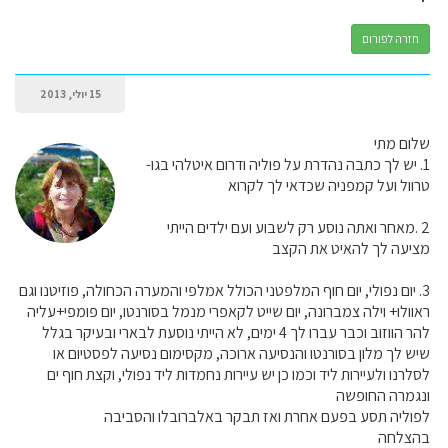
חזרה לפורום
15 יולי, 2013
שלום מתי
1. יש לך כתבה נהדרת על פוליה ודרום איטלהי בגו-
טרוול ועל קמפניה שכדאי לך לקרוא
2 .מאחר ואתה נוסע רק לשבוע ועם ילדים הייתי
מציעה לך להאיט את הקצב
3. יום נפולי, יום חוף המלפטני הכולל אמלפי והמערה הכחולה, פוזיטנו וגם
ראוולו+ וילה צמברונה, יום שייט לקאפרי מנמל בסורנטו, יום פומפי+עליה
להר הווזוב וכבר עברו לך 4 ימים, לא הייתי נוסעת לבארי ובעיקר בגלל
שיש לך מלון בסורנטו והנסיעה ארוכה, מקסימום נסיעה לפסטיום או
לסלרנו ולעיירות ליד וכמו כן יש עיירות נחמדות ליד נפולי, וקצת חוף ים
ונגמרה החופשה
לפוליה תסע בפעם אחרת ואז תבקר באלברובלו והסביבה
בהצלחה