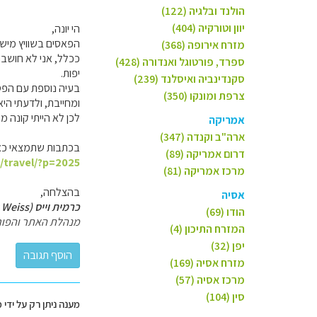
הולנד ובלגיה (122)
יוון וטורקיה (404)
הי יונה,
הפאסים בשוויץ מישת
מזרח אירופה (368)
ספרד, פורטוגל ואנדורה (428)
יפות.
סקנדינביה ואיסלנד (239)
בעיה נוספת עם הפסג
צרפת ומונקו (350)
ומחייבת, ולדעתי הי
לכן לא הייתי קונה מ
אמריקה
ארה"ב וקנדה (347)
בכתבות שתמצאי כאן 
דרום אמריקה (89)
l/travel/?p=2025
מרכז אמריקה (81)
בהצלחה,
אסיה
כרמית וייס (Carmit Weiss)
הודו (69)
מנהלת האתר והפור
המזרח התיכון (4)
יפן (32)
מזרח אסיה (169)
מרכז אסיה (57)
סין (104)
מענה ניתן רק על ידי 