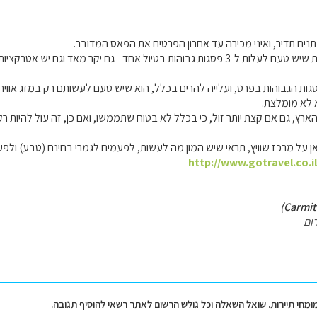
נים תדיר, ואיני מכירה עד אחרון הפרטים את הפאס המדובר.
ככלל, אני לא חושבת שיש טעם לעלות ל-3 פסגות גבוהות בטיול אחד - גם יקר מאד 
ות הגבוהות בפרט, ועלייה להרים בכלל, הוא שיש טעם לעשותם רק במזג אוויר
א לא מומלצת.
הארץ, גם אם קצת יותר זול, כי בכלל לא בטוח שתממשו, ואם כן, זה עול להיות רק
על מרכז שוויץ, תראי שיש המון מה לעשות, לפעמים לגמרי בחינם (טבע) ולפעמ
http://www.gotravel.co.i
ום
מומחי תיירות. שואל השאלה וכל גולש הרשום לאתר רשאי להוסיף תגובה.