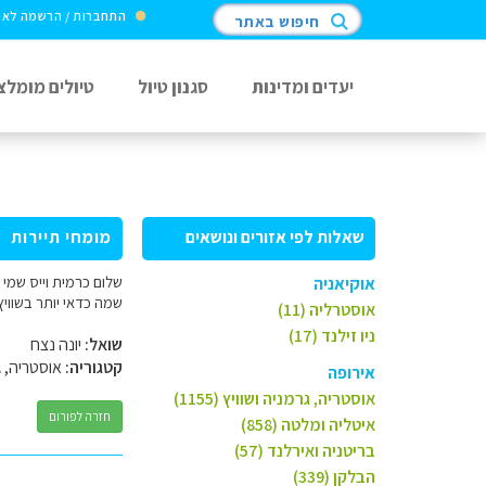
התחברות / הרשמה לא
חיפוש באתר
יעדים ומדינות
סגנון טיול
טיולים מומלצ
שאלות לפי אזורים ונושאים
מומחי תיירות
אוקיאניה
שמה כדאי יותר בשוויץ כאן זה עולה לנו 200 פרנק למבוגר אנו 3 מ
אוסטרליה (11)
ניו זילנד (17)
שואל:
יונה נצח
קטגוריה:
אוסטריה, ג
אירופה
אוסטריה, גרמניה ושוויץ (1155)
חזרה לפורום
איטליה ומלטה (858)
בריטניה ואירלנד (57)
הבלקן (339)