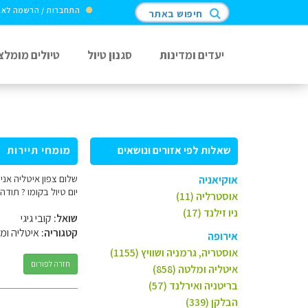
התחברות / הרשמה לא
חיפוש באתר
יעדים ומדינות
סגנון טיול
טיולים מומלצ
שאלות לפי אזורים ונושאים
מומחי תיירות
אוקיאניה
יום טיול בקומו ? תודה
אוסטרליה (11)
ניו זילנד (17)
שואל:
קובי גיגי
קטגוריה:
איטליה ומ
אירופה
אוסטריה, גרמניה ושוויץ (1155)
חזרה לפורום
איטליה ומלטה (858)
בריטניה ואירלנד (57)
הבלקן (339)