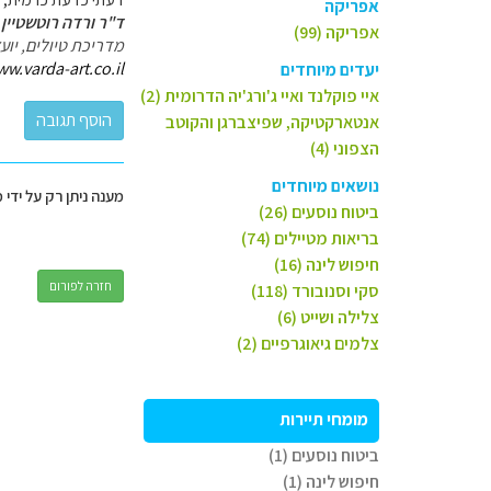
אפריקה
ד"ר ורדה רוטשטיין 
אפריקה (99)
מדריכת טיולים, יו
ww.varda-art.co.il
יעדים מיוחדים
איי פוקלנד ואיי ג'ורג'יה הדרומית (2)
אנטארקטיקה, שפיצברגן והקוטב
הצפוני (4)
נושאים מיוחדים
מענה ניתן רק על ידי 
ביטוח נוסעים (26)
בריאות מטיילים (74)
חיפוש לינה (16)
חזרה לפורום
סקי וסנובורד (118)
צלילה ושייט (6)
צלמים גיאוגרפיים (2)
מומחי תיירות
ביטוח נוסעים (1)
חיפוש לינה (1)