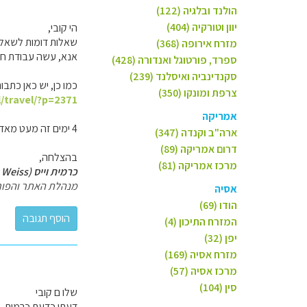
הולנד ובלגיה (122)
יוון וטורקיה (404)
הי קובי,
שאלות דומות לשאלת
מזרח אירופה (368)
אנא, עשה עבודת חי
ספרד, פורטוגל ואנדורה (428)
סקנדינביה ואיסלנד (239)
כמו כן, יש כאן כתבות
צרפת ומונקו (350)
l/travel/?p=2371
אמריקה
4 ימים זה מעט מאד, ולכן הישאר באזור אליו אתה טס - צפון מזרח לורונה ושות', או צפון-מערב למילאנו.
ארה"ב וקנדה (347)
דרום אמריקה (89)
בהצלחה,
מרכז אמריקה (81)
כרמית וייס (Carmit Weiss)
מנהלת האתר והפור
אסיה
הודו (69)
המזרח התיכון (4)
יפן (32)
מזרח אסיה (169)
מרכז אסיה (57)
סין (104)
שלו ם קובי
דעתי כדעת כרמית, 4 ימים אפשר לטייל רק באגם אחד, תבחר, אחרת תפסת מרובה לא תפסת!