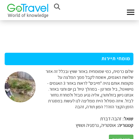
מומחי תיירות
שלום כרמית, כמי שמומחית באזור שוויץ ובכלל זה אזור
שלושת האגמים, אשמח לקבל ממך המלצה על
מקומות אותם נהיה "חייבים" לראות באזור 3 האגמים -
נוישאטל, ביל ומורטן - במהלך טיול בן יום וחצי באזור.
אנחנו נישן בזולותורן, אליה נגיע מבזל ולמחרת נחזור
לבזל. איזה מסלול היית ממליצה לנו לעשות במסגרת
הזמן הקצר הזה?? המון תודה, זהבה
שואל:
זהבה דברת
קטגוריה:
אוסטריה, גרמניה ושוויץ