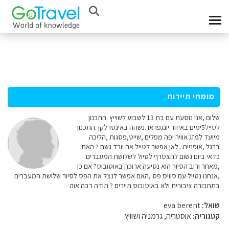
מומחי תיירות
שלום ,אני נוסעת עם בת 13 לשבוע לשוייץ .התכנון
לטייל5ימים באיזור יונגפראו .נשהה באינטרלקן .התכנון
מיועד למזג אוויר יפה מפלים ,שייט,פסגות ,הליכה
ברגל ,אופניים...לאן אפשר לטייל אם יורד גשם ? האם
כדאי ביום גשום להצטרף לטיול לשלושת המעברים
,מאחר ורוב הסיור הוא נסיעה ארוכה באוטובוס? אם כן
,אנחנו נטייל עם סוויס פס ,האם אפשר לנצל את הפס לסיור שלושת המעברים
בתחבורה ציבורית ולא באוטובוס תיירים ? תודה רבה אוה
שואל:
eva berent
קטגוריה:
אוסטריה, גרמניה ושוויץ