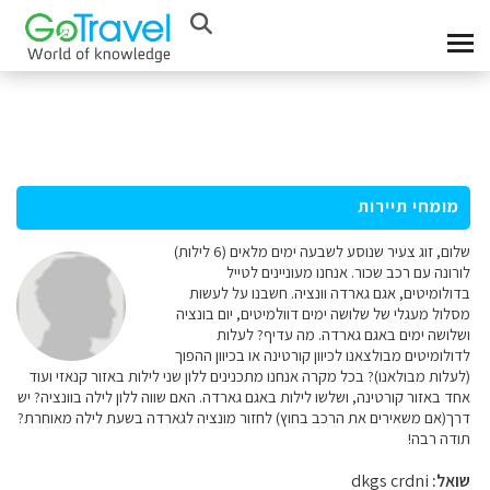
מומחי תיירות
שלום, זוג צעיר שנוסע לשבעה ימים מלאים (6 לילות)
לורונה עם רכב שכור. אנחנו מעוניינים לטייל
בדולומיטים, אגם גארדה וונציה. חשבנו על לעשות
מסלול מעגלי של שלושה ימים דוולמיטים, יום בונציה
ושלושה ימים באגם גארדה. מה עדיף? לעלות
לדולומיטים מבולצאנו לכיוון קורטינה או בכיוון ההפוך
(לעלות מבולאנו)? בכל מקרה אנחנו מתכנינים ללון שני לילות באזור קנאזי ועוד
אחד באזור קורטינה, ושלשו לילות באגם גארדה. האם שווה ללון לילה בוונציה? יש
דרך(אם משאירים את הרכב בחוץ) לחזור מונציה לגארדה בשעת לילה מאוחרת?
תודה רבה!
שואל:
dkgs crdni