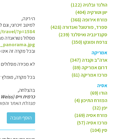
הולנד ובלגיה (122)
יוון וטורקיה (404)
הי רינה,
מזרח אירופה (368)
למיטב זיכרוני, וגם
ספרד, פורטוגל ואנדורה (428)
l/travel/?p=1584
סקנדינביה ואיסלנד (239)
מסלול נטוראנדה מתח
צרפת ומונקו (350)
a_panorama.jpg
ובכל מקרה זה אינו מ
אמריקה
ארה"ב וקנדה (347)
לא מכירה מסלולים באזור ה
דרום אמריקה (89)
מרכז אמריקה (81)
בכל מקרה, מומלץ לה
אסיה
בהצלחה,
הודו (69)
כרמית וייס (Carmit Weiss)
המזרח התיכון (4)
מנהלת האתר והפור
יפן (32)
מזרח אסיה (169)
מרכז אסיה (57)
סין (104)