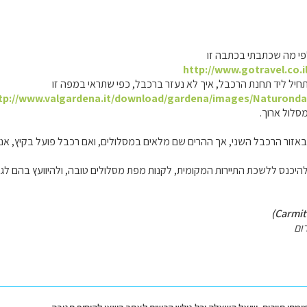
 לפי מה שכתבתי בכתבה זו
http://www.gotravel.co.i
יל ליד תחנת הרכבל, איך לא נעזר ברכבל, כפי שתראי במפה זו
tp://www.valgardena.it/download/gardena/images/Naturond
סלול ארוך.
רכבל השני, אך ההרים שם מלאים במסלולים, ואם רכבל פועל בקיץ, אני מהמרת ב 99.99% שיש ממנו מספר 
יכנס ללשכת התיירות המקומית, לקנות מפת מסלולים טובה, ולהיוועץ בהם לגב
ום