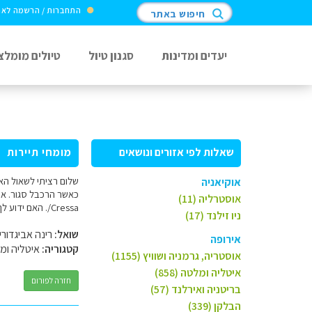
התחברות / הרשמה לא
חיפוש באתר
יעדים ומדינות
סגנון טיול
טיולים מומלצ
שאלות לפי אזורים ונושאים
מומחי תיירות
אוקיאניה
אוסטרליה (11)
Cressa/. האם ידוע לך האםיש מסלולי הליכה בסביבות הרכבל בCrassa . תודה מראש על התייחסותך
ניו זילנד (17)
שואל:
רינה אביגדורי
אירופה
קטגוריה:
איטליה ומ
אוסטריה, גרמניה ושוויץ (1155)
איטליה ומלטה (858)
חזרה לפורום
בריטניה ואירלנד (57)
הבלקן (339)