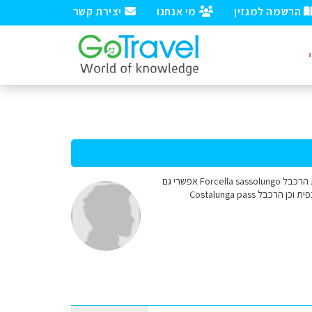
הרשמה למגזין
מי אנחנו
יצירת קשר
שלום רציתי לשאול האם המסלול שאת ממליצה עליו בדולומיטים המכונה "נטוראונדה" שתחילתו לצידי תחנת הרכבל Forcella sassolungo אפשרי גם
כאשר הרכבל סגור. אנו עומדים לבקר בתחילת יוני ובתקופה זו עובד הרכבל בסאס פורדוי אליו אנו נעלה לתצפית וכן הרכבל Costalunga pass