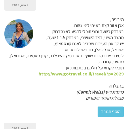
9 מאי, 2013
הי רונית,
אכן אזור קצת בעייתי לימי גשם.
במרחק כשעה וחצי תוכלי להגיע לאינסברוק.
מהצד השני, בצד השוויצרי, במרחק 1-1.5 שעה,
יש לך את העיירות שסביב לאגם קונסטאנץ,
אפנצל, סנט גאלן, חור ואפילו דאבוס.
לימים יפים במזרח שוויץ - באד רגאץ והיידילנד, קניון טאמינה, אגם ואלן,
סנטיס, קרונברג.
תוכלי לקרוא על חלקם בכתבות כאן
http://www.gotravel.co.il/travel/?p=2029
בהצלחה
כרמית וייס (Carmit Weiss)
מנהלת האתר והפורום
9 מאי, 2013