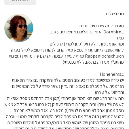
רונית שלום
מעבר למה שכרמית כתבה
בDornbirn הסמוכה אליכם מוזיאון טבע טוב
מאד
ומוזיאון מכוניות רולס רויס (קטן למדי ) שיכולים
להוות אופציה ליום סגריר.נמצא מאד קרוב לנקודת המוצא לטיול בערוץ
Rappenlochschluch מחוץ לעיירה עצמה. יש שם עוד מוזיאון (סצינות
מהתנ"ך אני חושבת-אבל לא נכנסתי)
בHohenems
יש טירה מרשימה למדי בעיצוב הפנים שלה והתקרה עם ציורי הסאגות
הגרמנית של הניבלוגים (אם כי זה עדיין נשאר טירה על כל המאפיינים
והריהוט של טירה)
מה שיותר חריג שם הוא המוזיאון היהודי (קטן אבל בהחלט מספק אופציה
לשעה של גשם) ובית הקברות היהודי העתיק (לא כמו פראג אבל לא ממש
נופל ממנו) אבל לא מתאים לגשם(!) מלא בוץ. אגב ממש לא תכננתי
להגיע למוזיאון הזה אבל את המפתח לבית הקברות לוקחים ממנו---וככה
נשאבנו פנימה.היתרון שלו שהוא מאד מקומי,מספר על תולדות משפחות
מקומיות ומאפשר להתחבר יותר ממוזיאוני ענק לתולדות העם היהודי.