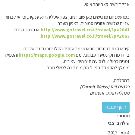
אבל דורשת קצב יותר איטי.
כמו שאנחנו מדגישים כאן שוב ושוב, צפון איטליה היא ענקית, וכדאי לבחור
שניים שלושה אזורים סמוכים, בצפון מערב
http://www.gotravel.co.il/travel/?p=2041
או בצפון-מזרח
.
http://www.gotravel.co.il/travel/?p=2063
קיראו קצת בכתבות ותראו מי מהאזורים הללו יותר מדבר אליכם.
בדקו מרחקי נסיעה עם גוגל מפ
https://maps.google.com
והכפילו
זמנים כפול 2 לנסיעה תיירותית ועצירות.
מומלץ להתמקד ב 2-3 מקומות לינה לטיולי כוכב.
בהצלחה,
כרמית וייס (Carmit Weiss)
מנהלת האתר והפורום
תגובות:
שולה בן צבי
4 מאי, 2013