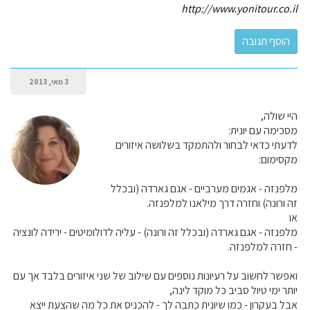
http://www.yonitour.co.il
3 מאי, 2013
היי שולה,
מסכימה עם יונית:
לדעתי כדאי לבחור ולהתמקד בשלושה איזורים
מקסימום:
מלפנזה - אגמים מערביים - אגם גארדה (ובכלל
זה ורונה) וחזרה דרך מילאנו למלפנזה.
או
מלפנזה - אגם גארדה (ובכלל זה ורונה) - עליה לדולומיטים - ירידה לונציה
- חזרה למלפנזה.
ואפשר לחשוב על רעיונות נוספים עם שילוב של שני איזורים בלבד אך עם
יותר ימי טיול סביב כל מוקד לינה,
אבל בעקרון - כמו שיונית כתבה לך - להכניס את כל מה שהצעת ייצא