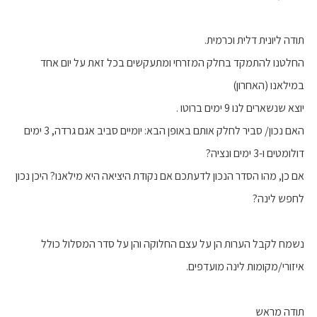
תודה ליונית דלית וכרמית.
החלטנו להתמקד בחלק המזרחי ומתעקשים בכל זאת על יום אחד
במילאנו (האחרון)
יוצא שנשארים לנו 9 ימים ברוטו .
האם נכון/ סביר לחלק אותם באופן הבא: יומיים סביב אגם גרדה, 3 ימים
דולומטים ו-3 ימים ונציה?
אם כן, מהו הסדר הנכון לדעתכם אם נקודת היציאה היא מילאנו? היכן נכון
לחפש לינה?
נשמח לקבל הערות הן על עצם החלוקה והן על סדר המסלול כולל
איזורי/מקומות לינה מועדפים.
תודה מראש