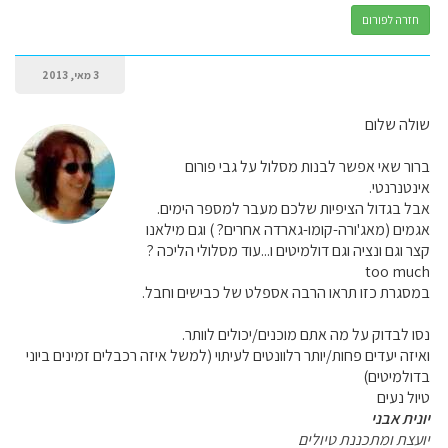
חזרה לפורום
3 מאי, 2013
שולה שלום
ברור שאי אפשר לבנות מסלול על גבי פורום
אינטנרנטי.
אבל בגדול הציפיות שלכם מעבר למספר הימים.
אגמים (מאג'ורה-קומו-גארדה אחרים? ) וגם מילאנו
קצר וגם ונציה וגם דולמיטים ו...עוד מסלולי הליכה ?
too much
במסגרת כזו תראו הרבה אספלט של כבישים וחבל.
נסו לבדוק על מה אתם מוכנים/יכולים לוותר.
ואיזה יעדים פחות/יותר רלוונטים לעיתוי (למשל איזה רכבלים זמינים ביוני
בדולמיטים)
טיול נעים
יונית אבני
יועצת ומתכננת טיולים