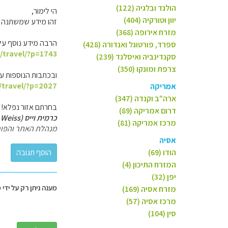
הולנד ובלגיה (122)
הי לימור,
יוון וטורקיה (404)
זהו מידע שמשתנה תד
מזרח אירופה (368)
הרבה מידע נוסף על
ספרד, פורטוגל ואנדורה (428)
l/travel/?p=1743
סקנדינביה ואיסלנד (239)
צרפת ומונקו (350)
ובכתבות הנוספות על
l/travel/?p=2027
אמריקה
ארה"ב וקנדה (347)
בחרתם אזור נפלא!
דרום אמריקה (89)
כרמית וייס (Carmit Weiss)
מרכז אמריקה (81)
מנהלת האתר והפור
אסיה
הודו (69)
המזרח התיכון (4)
יפן (32)
מענה ניתן רק על ידי 
מזרח אסיה (169)
מרכז אסיה (57)
סין (104)