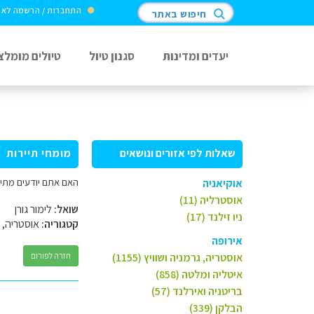
התחברות / הרשמה לא
חיפוש באתר
יעדים ומדינות
סגנון טיול
טיולים מומלצ
שאלות לפי אזורים ונושאים
מומחי תיירות
האם אתם יודעים מתי 
אוקיאניה
אוסטרליה (11)
שואל:
לימור גורן
ניו זילנד (17)
קטגוריה:
אוסטריה, ג
אירופה
אוסטריה, גרמניה ושוויץ (1155)
חזרה לפורום
איטליה ומלטה (858)
בריטניה ואירלנד (57)
הבלקן (339)