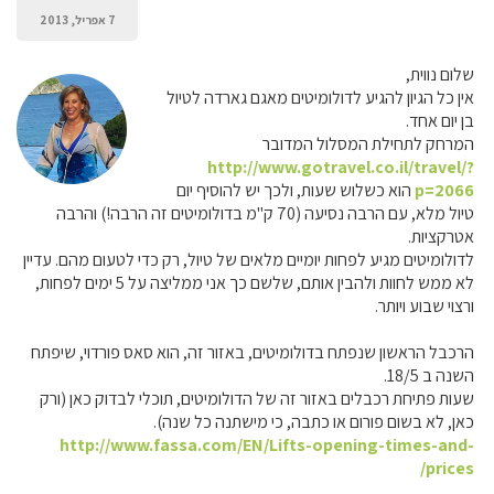
7 אפריל, 2013
שלום נווית,
אין כל הגיון להגיע לדולומיטים מאגם גארדה לטיול
בן יום אחד.
המרחק לתחילת המסלול המדובר
http://www.gotravel.co.il/travel/?
p=2066
הוא כשלוש שעות, ולכך יש להוסיף יום
טיול מלא, עם הרבה נסיעה (70 ק"מ בדולומיטים זה הרבה!) והרבה
אטרקציות.
לדולומיטים מגיע לפחות יומיים מלאים של טיול, רק כדי לטעום מהם. עדיין
לא ממש לחוות ולהבין אותם, שלשם כך אני ממליצה על 5 ימים לפחות,
ורצוי שבוע ויותר.
הרכבל הראשון שנפתח בדולומיטים, באזור זה, הוא סאס פורדוי, שיפתח
השנה ב 18/5.
שעות פתיחת רכבלים באזור זה של הדולומיטים, תוכלי לבדוק כאן (ורק
כאן, לא בשום פורום או כתבה, כי מישתנה כל שנה).
http://www.fassa.com/EN/Lifts-opening-times-and-
prices/